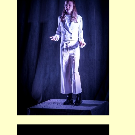
691 23
© 2026 eStránky.cz
|
Tisk
|
Nahoru ↑