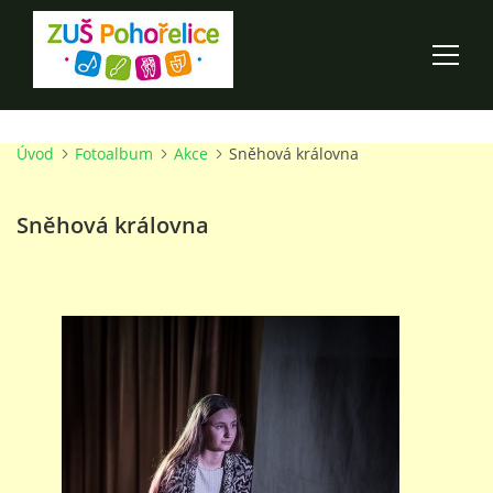
Úvod
Fotoalbum
Akce
Sněhová královna
ÚVOD
Sněhová královna
100 LET ZUŠ POHOŘELICE
AKCE ŠKOLY
O ŠKOLE
PRO RODIČE
TALENTOVÉ ZKOUŠKY