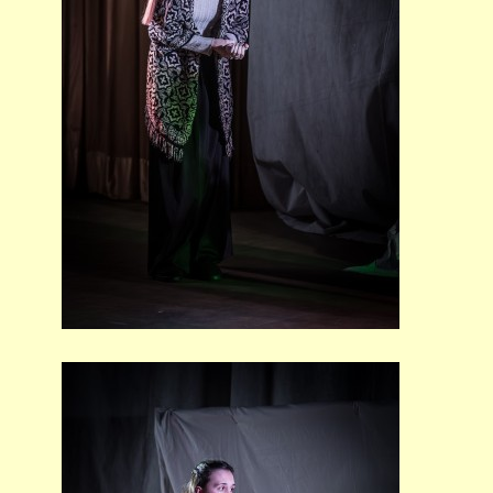
STUDIJNÍ OBORY
GALERIE
VIDEA - FILMOVÁ TVORBA
PEDAGOGICKÝ SBOR
DOKUMENTY / KE STAŽENÍ
KURZY
KONTAKTY