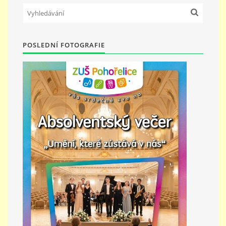
STUDIJNÍ OBORY
POSLEDNÍ FOTOGRAFIE
GALERIE
VIDEA - FILMOVÁ TVORBA
PEDAGOGICKÝ SBOR
DOKUMENTY / KE STAŽENÍ
KURZY
KONTAKTY