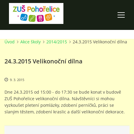
Úvod
Akce školy
2014/2015
24.3.2015 Velikonoční dílna
ÚVOD
24.3.2015 Velikonoční dílna
100 LET ZUŠ POHOŘELICE
AKCE ŠKOLY
9. 3. 2015
Dne 24.3.2015 od 15:00 - do 17:30 se bude konat v budově
O ŠKOLE
ZUŠ Pohořelice velikonoční dílna. Návštěvníci si mohou
vyzkoušet pletení pomlázky, zdobení perníčků, práci se
slaným těstem, zdobení kraslic a další velikonoční dekorace.
PRO RODIČE
TALENTOVÉ ZKOUŠKY