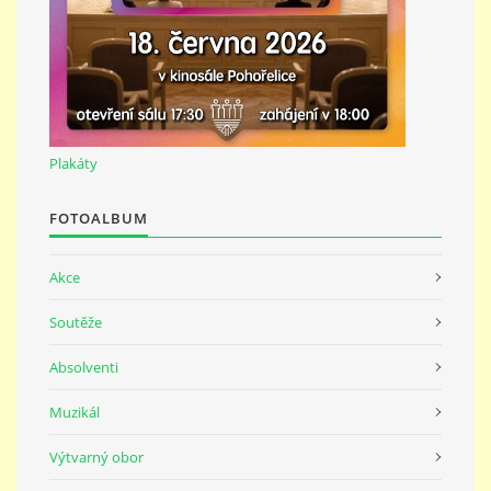
PŘÍMĚSTSKÝ TÁBOR
MISS VÝTVARNÝ MODEL
Plakáty
ZAMĚSTNÁNÍ
FOTOALBUM
DOTACE
Akce
GDPR
Soutěže
Absolventi
Muzikál
ZUŠ Pohořelice
Školní 462
Výtvarný obor
Pohořelice