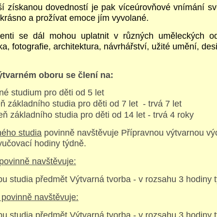
jší získanou dovedností je pak víceúrovňové vnímání sv
 krásno a prožívat emoce jím vyvolané.
enti se dál mohou uplatnit v různých uměleckých od
ka, fotografie, architektura, návrhářství, užité umění, des
ýtvarném oboru se člení na:
né studium pro děti od 5 let
eň základního studia pro děti od 7 let - trvá 7 let
peň základního studia pro děti od 14 let - trvá 4 roky
ného studia
povinně navštěvuje Přípravnou výtvarnou vý
yučovací hodiny týdně.
 povinně navštěvuje:
bu studia předmět Výtvarná tvorba - v rozsahu 3 hodiny 
u povinně navštěvuje:
bu studia předmět Výtvarná tvorba - v rozsahu 3 hodiny 