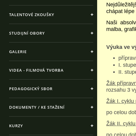
Nejdůležitě
chápat lépe
TALENTOVÉ ZKOUŠKY
Naši absolv
malba, grafi
STUDIJNÍ OBORY
Výuka ve v
GALERIE
příprav
I. stup
VIDEA - FILMOVÁ TVORBA
II. stu
Žák příprav
PEDAGOGICKÝ SBOR
rozsahu 3 v
Žák I. cyklu
DOKUMENTY / KE STAŽENÍ
po celou do
Žák II. cykl
KURZY
po celou do