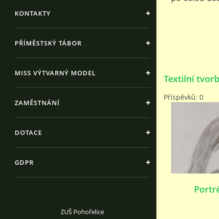
KONTAKTY
PŘÍMĚSTSKÝ TÁBOR
MISS VÝTVARNÝ MODEL
Textilní tvor
Příspěvků:
0
ZAMĚSTNÁNÍ
DOTACE
GDPR
Portr
ZUŠ Pohořelice