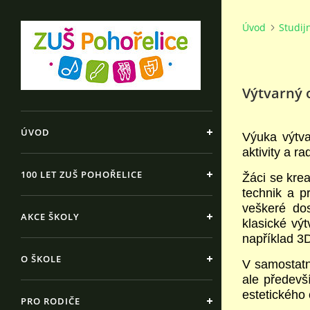
Úvod
Studij
Výtvarný 
ÚVOD
Výuka výtva
aktivity a ra
100 LET ZUŠ POHOŘELICE
Žáci se kre
technik a p
veškeré dos
AKCE ŠKOLY
klasické výt
například 3D
O ŠKOLE
V samostatn
ale předevší
estetického 
PRO RODIČE