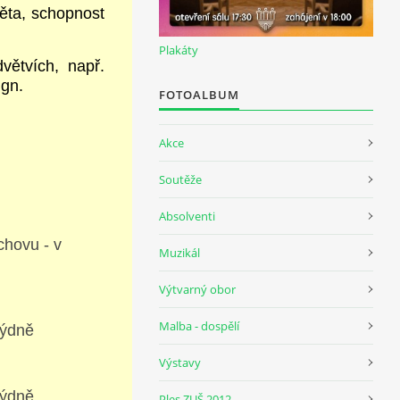
ěta, schopnost
Plakáty
větvích, např.
ign.
FOTOALBUM
Akce
Soutěže
Absolventi
chovu - v
Muzikál
Výtvarný obor
Malba - dospělí
týdně
Výstavy
týdně
Ples ZUŠ 2012