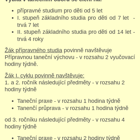
přípravné studium pro děti od 5 let
PŘÍMĚSTSKÝ TÁBOR
I. stupeň základního studia pro děti od 7 let -
trvá 7 let
MISS VÝTVARNÝ MODEL
II. stupeň základního studia pro děti od 14 let -
trvá 4 roky
Žák přípravného studia
ZAMĚSTNÁNÍ
povinně navštěvuje
Přípravnou taneční výchovu - v rozsahu 2 vyučovací
hodiny týdně.
DOTACE
Žák I. cyklu povinně navštěvuje:
1. a 2. ročník následující předměty - v rozsahu 2
GDPR
hodiny týdně
Taneční praxe - v rozsahu 1 hodina týdně
Tanenčí průprava - v rozsahu 1 hodina týdně
od 3. ročníku následující předměty - v rozsahu 4
ZUŠ Pohořelice
hodiny týdně
Školní 462
Pohořelice
Taneční praxe - v rozsahu 2 hodiny týdně