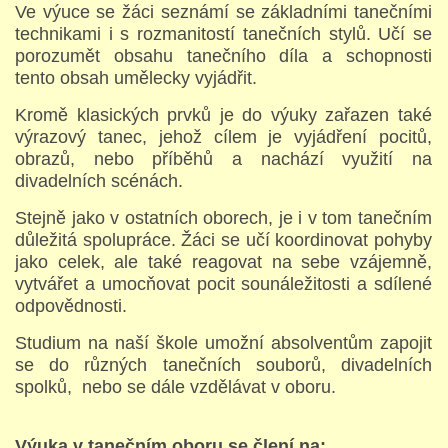
Ve výuce se žáci seznámí se základními tanečními
technikami i s rozmanitostí tanečních stylů. Učí se
porozumět obsahu tanečního díla a schopnosti
STUDIJNÍ OBORY
tento obsah umělecky vyjádřit.
Kromě klasických prvků je do výuky zařazen také
GALERIE
výrazový tanec, jehož cílem je vyjádření pocitů,
obrazů, nebo příběhů a nachází využití na
divadelních scénách.
VIDEA - FILMOVÁ TVORBA
Stejně jako v ostatních oborech, je i v tom tanečním
důležitá spolupráce. Žáci se učí koordinovat pohyby
PEDAGOGICKÝ SBOR
jako celek, ale také reagovat na sebe vzájemně,
vytvářet a umocňovat pocit sounáležitosti a sdílené
DOKUMENTY / KE STAŽENÍ
odpovědnosti.
Studium na naší škole umožní absolventům zapojit
se do různých tanečních souborů, divadelních
KURZY
spolků, nebo se dále vzdělávat v oboru.
KONTAKTY
Výuka v tanečním oboru se člení na: