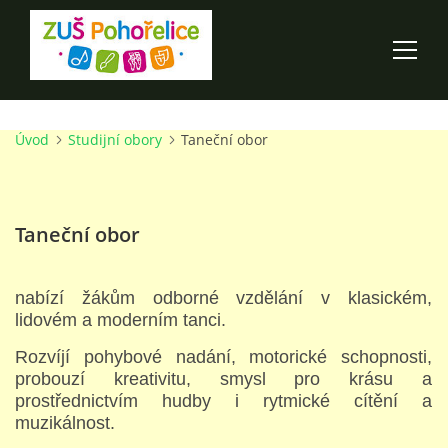
Úvod
Studijní obory
Taneční obor
ÚVOD
100 LET ZUŠ POHOŘELICE
Taneční obor
AKCE ŠKOLY
nabízí žákům odborné vzdělání v klasickém,
lidovém a moderním tanci.
O ŠKOLE
Rozvíjí pohybové nadání, motorické schopnosti,
probouzí kreativitu, smysl pro krásu a
PRO RODIČE
prostřednictvím hudby i rytmické cítění a
muzikálnost.
TALENTOVÉ ZKOUŠKY