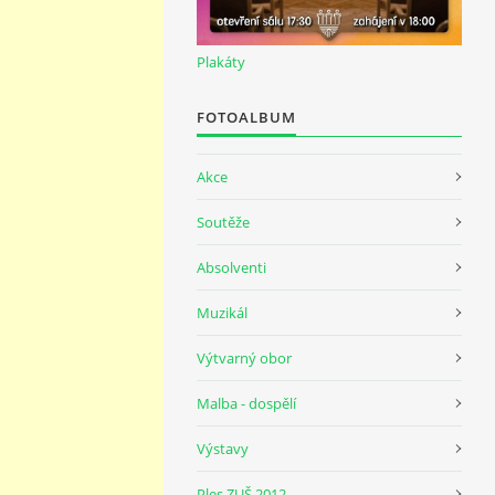
Plakáty
FOTOALBUM
Akce
Soutěže
Absolventi
Muzikál
Výtvarný obor
Malba - dospělí
Výstavy
Ples ZUŠ 2012