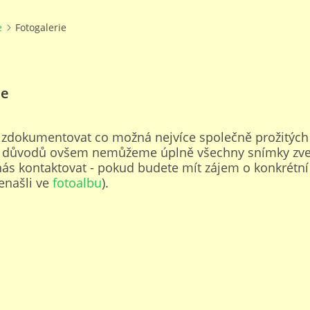
e
Fotogalerie
ie
 zdokumentovat co možná nejvíce společně prožitých
h důvodů ovšem nemůžeme úplně všechny snímky zve
ás kontaktovat - pokud budete mít zájem o konkrétní 
nenašli ve
fotoalbu
).