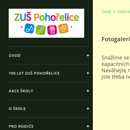
Úvod
Galeri
Fotogaler
ÚVOD
Snažíme se
kapacitníc
Neváhejte n
100 LET ZUŠ POHOŘELICE
jste třeba 
AKCE ŠKOLY
O ŠKOLE
PRO RODIČE