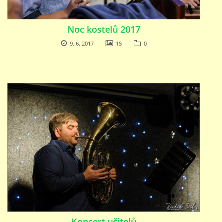
Noc kostelů 2017
9. 6. 2017
15
0
Koncert učitelů