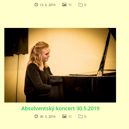
691 23
13. 6. 2019
11
0
© 2026 eStránky.cz
|
Tisk
|
Nahoru ↑
Absolventský koncert 30.5.2019
30. 5. 2019
11
0