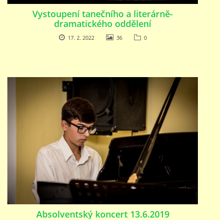
Vystoupení tanečního a literárně-
PŘÍMĚSTSKÝ TÁBOR
dramatického oddělení
17. 2. 2022
36
0
MISS VÝTVARNÝ MODEL
ZAMĚSTNÁNÍ
DOTACE
GDPR
ZUŠ Pohořelice
Školní 462
Absolventský koncert 13.6.2019
Pohořelice