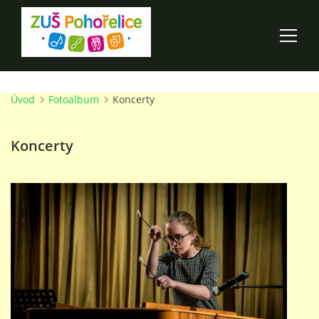
Úvod
Fotoalbum
Koncerty
ÚVOD
Koncerty
100 LET ZUŠ POHOŘELICE
AKCE ŠKOLY
O ŠKOLE
PRO RODIČE
TALENTOVÉ ZKOUŠKY