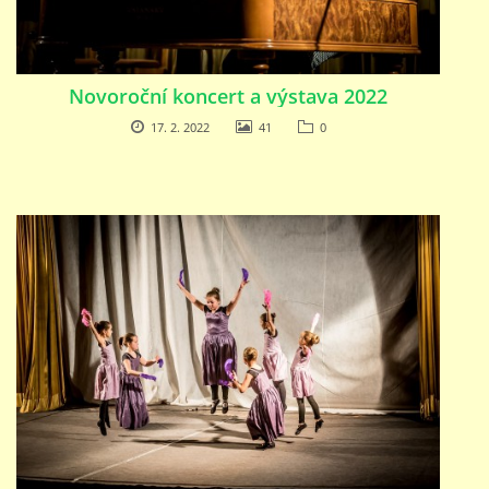
STUDIJNÍ OBORY
Novoroční koncert a výstava 2022
17. 2. 2022
41
0
GALERIE
VIDEA - FILMOVÁ TVORBA
PEDAGOGICKÝ SBOR
DOKUMENTY / KE STAŽENÍ
KURZY
KONTAKTY