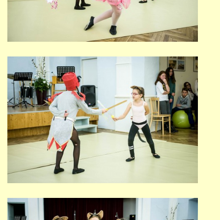
691 23
© 2026 eStránky.cz
|
Tisk
|
Nahoru ↑