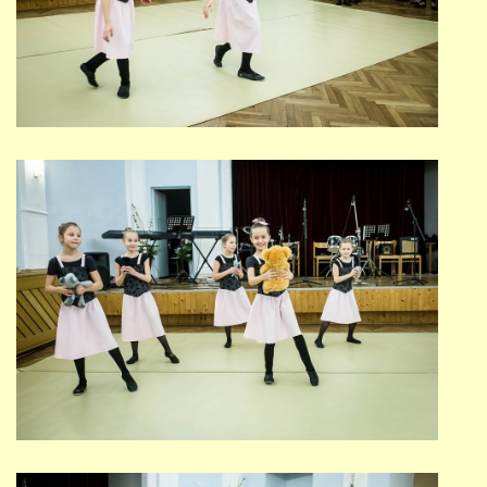
STUDIJNÍ OBORY
GALERIE
VIDEA - FILMOVÁ TVORBA
PEDAGOGICKÝ SBOR
DOKUMENTY / KE STAŽENÍ
KURZY
KONTAKTY