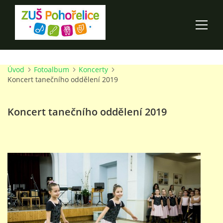
Úvod
Fotoalbum
Koncerty
ÚVOD
Koncert tanečního oddělení 2019
100 LET ZUŠ POHOŘELICE
Koncert tanečního oddělení 2019
AKCE ŠKOLY
O ŠKOLE
PRO RODIČE
TALENTOVÉ ZKOUŠKY