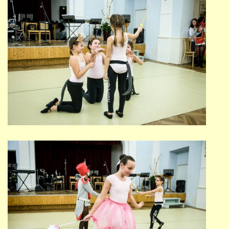
PŘÍMĚSTSKÝ TÁBOR
MISS VÝTVARNÝ MODEL
ZAMĚSTNÁNÍ
DOTACE
GDPR
ZUŠ Pohořelice
Školní 462
Pohořelice