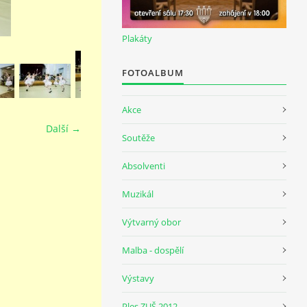
Plakáty
FOTOALBUM
Akce
Další →
Soutěže
Absolventi
Muzikál
Výtvarný obor
Malba - dospělí
Výstavy
Ples ZUŠ 2012