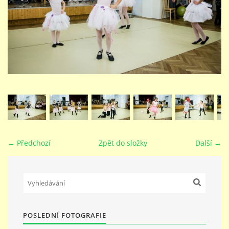
STUDIJNÍ OBORY
GALERIE
VIDEA - FILMOVÁ TVORBA
PEDAGOGICKÝ SBOR
← Předchozí
Zpět do složky
Další →
DOKUMENTY / KE STAŽENÍ
KURZY
POSLEDNÍ FOTOGRAFIE
KONTAKTY