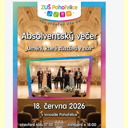
PŘÍMĚSTSKÝ TÁBOR
MISS VÝTVARNÝ MODEL
ZAMĚSTNÁNÍ
DOTACE
GDPR
ZUŠ Pohořelice
Školní 462
Pohořelice