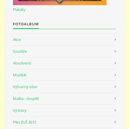
691 23
Plakáty
© 2026 eStránky.cz
|
Tisk
|
Nahoru ↑
FOTOALBUM
Akce
Soutěže
Absolventi
Muzikál
Výtvarný obor
Malba - dospělí
Výstavy
Ples ZUŠ 2012