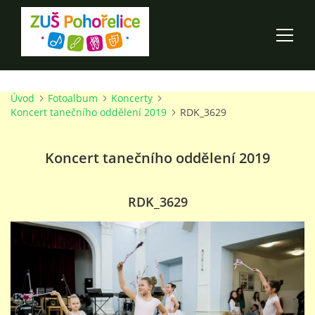
Úvod
Fotoalbum
Koncerty
ÚVOD
Koncert tanečního oddělení 2019
RDK_3629
100 LET ZUŠ POHOŘELICE
Koncert tanečního oddělení 2019
AKCE ŠKOLY
RDK_3629
O ŠKOLE
PRO RODIČE
TALENTOVÉ ZKOUŠKY