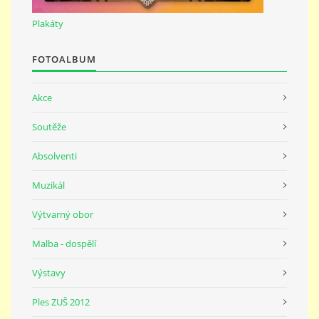
691 23
Plakáty
© 2026 eStránky.cz
|
Tisk
|
Nahoru ↑
FOTOALBUM
Akce
Soutěže
Absolventi
Muzikál
Výtvarný obor
Malba - dospělí
Výstavy
Ples ZUŠ 2012