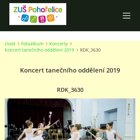
Úvod
Fotoalbum
Koncerty
ÚVOD
Koncert tanečního oddělení 2019
RDK_3630
100 LET ZUŠ POHOŘELICE
Koncert tanečního oddělení 2019
AKCE ŠKOLY
RDK_3630
O ŠKOLE
PRO RODIČE
TALENTOVÉ ZKOUŠKY