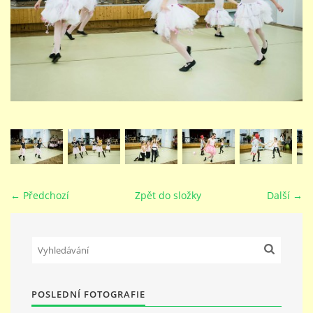
STUDIJNÍ OBORY
GALERIE
VIDEA - FILMOVÁ TVORBA
PEDAGOGICKÝ SBOR
← Předchozí
Zpět do složky
Další →
DOKUMENTY / KE STAŽENÍ
KURZY
POSLEDNÍ FOTOGRAFIE
KONTAKTY