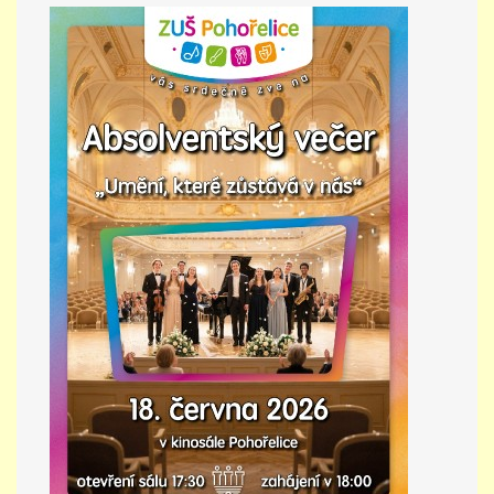
PŘÍMĚSTSKÝ TÁBOR
MISS VÝTVARNÝ MODEL
ZAMĚSTNÁNÍ
DOTACE
GDPR
ZUŠ Pohořelice
Školní 462
Pohořelice