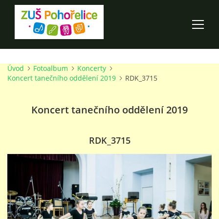
Úvod
Fotoalbum
Koncerty
ÚVOD
Koncert tanečního oddělení 2019
RDK_3715
100 LET ZUŠ POHOŘELICE
Koncert tanečního oddělení 2019
AKCE ŠKOLY
RDK_3715
O ŠKOLE
PRO RODIČE
TALENTOVÉ ZKOUŠKY