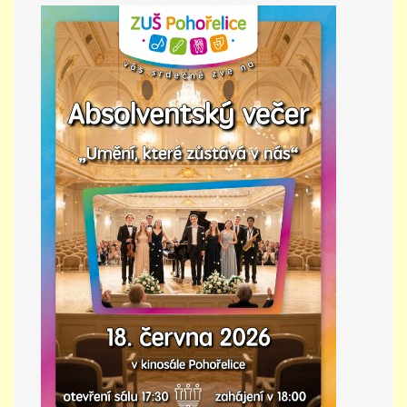
PŘÍMĚSTSKÝ TÁBOR
MISS VÝTVARNÝ MODEL
ZAMĚSTNÁNÍ
DOTACE
GDPR
ZUŠ Pohořelice
Školní 462
Pohořelice