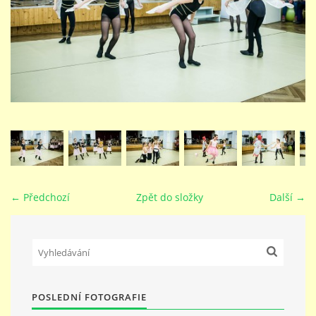
STUDIJNÍ OBORY
GALERIE
VIDEA - FILMOVÁ TVORBA
PEDAGOGICKÝ SBOR
← Předchozí
Zpět do složky
Další →
DOKUMENTY / KE STAŽENÍ
KURZY
POSLEDNÍ FOTOGRAFIE
KONTAKTY