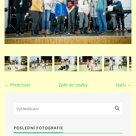
STUDIJNÍ OBORY
GALERIE
VIDEA - FILMOVÁ TVORBA
PEDAGOGICKÝ SBOR
← Předchozí
Zpět do složky
Další →
DOKUMENTY / KE STAŽENÍ
KURZY
POSLEDNÍ FOTOGRAFIE
KONTAKTY