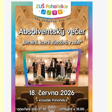
PŘÍMĚSTSKÝ TÁBOR
MISS VÝTVARNÝ MODEL
ZAMĚSTNÁNÍ
DOTACE
GDPR
ZUŠ Pohořelice
Školní 462
Pohořelice