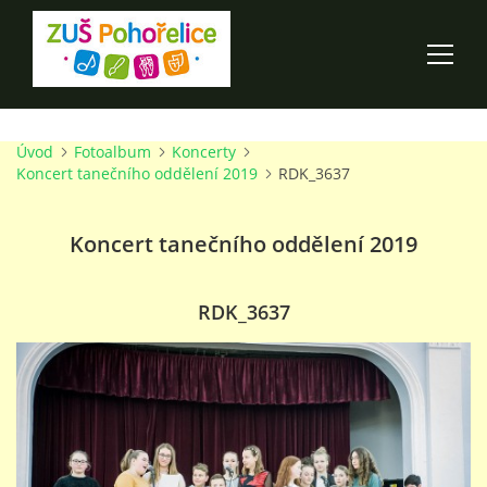
Úvod
Fotoalbum
Koncerty
ÚVOD
Koncert tanečního oddělení 2019
RDK_3637
100 LET ZUŠ POHOŘELICE
Koncert tanečního oddělení 2019
AKCE ŠKOLY
RDK_3637
O ŠKOLE
PRO RODIČE
TALENTOVÉ ZKOUŠKY