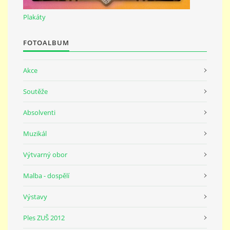
691 23
Plakáty
© 2026 eStránky.cz
|
Tisk
|
Nahoru ↑
FOTOALBUM
Akce
Soutěže
Absolventi
Muzikál
Výtvarný obor
Malba - dospělí
Výstavy
Ples ZUŠ 2012