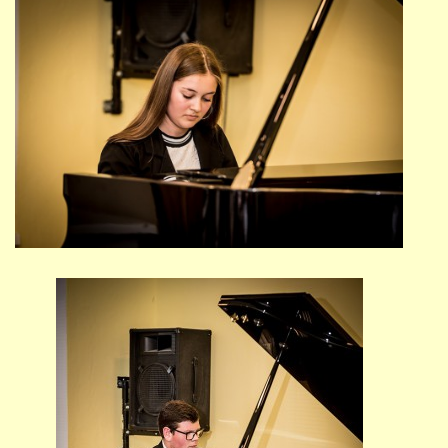
PŘÍMĚSTSKÝ TÁBOR
MISS VÝTVARNÝ MODEL
ZAMĚSTNÁNÍ
DOTACE
GDPR
ZUŠ Pohořelice
Školní 462
Pohořelice