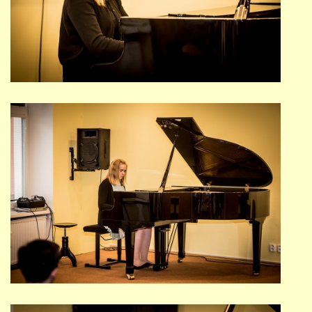
STUDIJNÍ OBORY
GALERIE
VIDEA - FILMOVÁ TVORBA
PEDAGOGICKÝ SBOR
DOKUMENTY / KE STAŽENÍ
KURZY
KONTAKTY