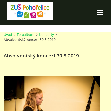
Úvod
Fotoalbum
Koncerty
ÚVOD
Absolventský koncert 30.5.2019
100 LET ZUŠ POHOŘELICE
Absolventský koncert 30.5.2019
AKCE ŠKOLY
O ŠKOLE
PRO RODIČE
TALENTOVÉ ZKOUŠKY