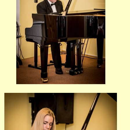
691 23
© 2026 eStránky.cz
|
Tisk
|
Nahoru ↑