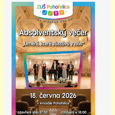
PŘÍMĚSTSKÝ TÁBOR
MISS VÝTVARNÝ MODEL
ZAMĚSTNÁNÍ
DOTACE
GDPR
ZUŠ Pohořelice
Školní 462
Pohořelice