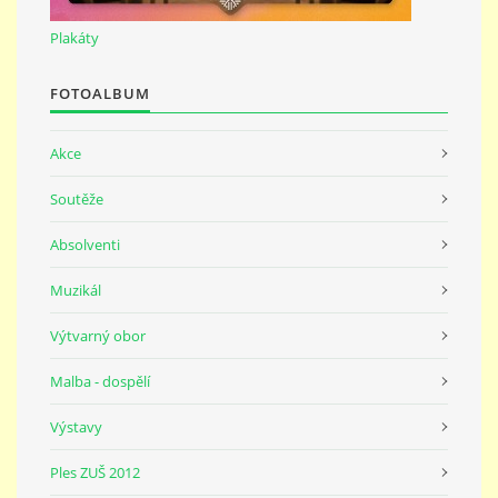
691 23
Plakáty
© 2026 eStránky.cz
|
Tisk
|
Nahoru ↑
FOTOALBUM
Akce
Soutěže
Absolventi
Muzikál
Výtvarný obor
Malba - dospělí
Výstavy
Ples ZUŠ 2012