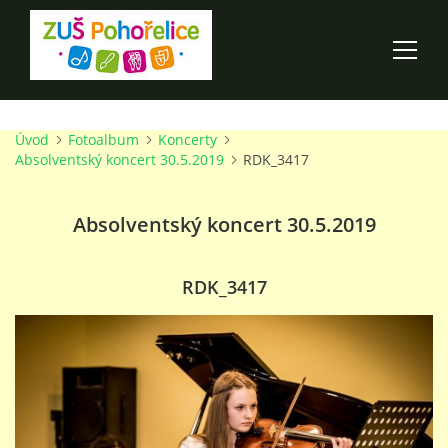
Úvod
Fotoalbum
Koncerty
ÚVOD
Absolventský koncert 30.5.2019
RDK_3417
100 LET ZUŠ POHOŘELICE
Absolventský koncert 30.5.2019
AKCE ŠKOLY
RDK_3417
O ŠKOLE
PRO RODIČE
TALENTOVÉ ZKOUŠKY