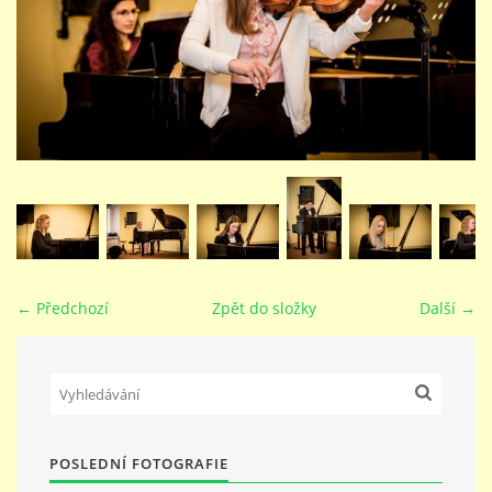
STUDIJNÍ OBORY
GALERIE
VIDEA - FILMOVÁ TVORBA
PEDAGOGICKÝ SBOR
← Předchozí
Zpět do složky
Další →
DOKUMENTY / KE STAŽENÍ
KURZY
POSLEDNÍ FOTOGRAFIE
KONTAKTY