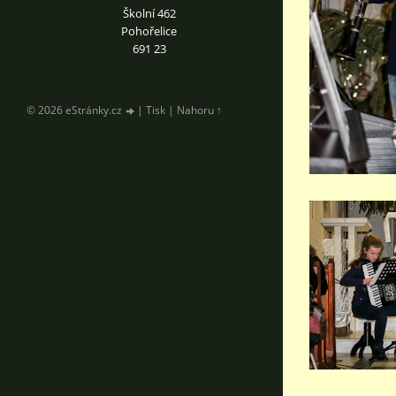
Školní 462
Pohořelice
691 23
© 2026 eStránky.cz
|
Tisk
|
Nahoru ↑