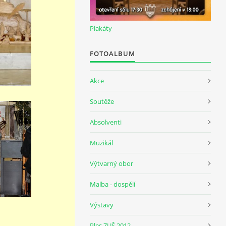
Plakáty
FOTOALBUM
Akce
Soutěže
Absolventi
Muzikál
Výtvarný obor
Malba - dospělí
Výstavy
Ples ZUŠ 2012