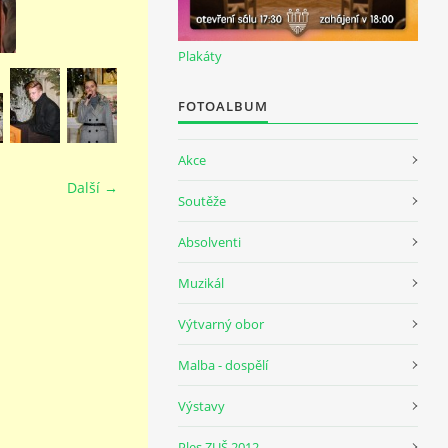
Plakáty
FOTOALBUM
Akce
Další →
Soutěže
Absolventi
Muzikál
Výtvarný obor
Malba - dospělí
Výstavy
Ples ZUŠ 2012