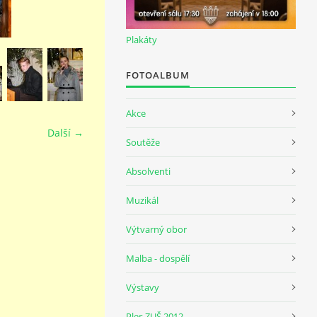
Plakáty
FOTOALBUM
Akce
Další →
Soutěže
Absolventi
Muzikál
Výtvarný obor
Malba - dospělí
Výstavy
Ples ZUŠ 2012