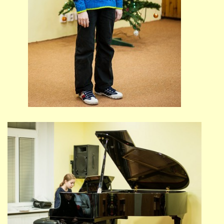
691 23
© 2026 eStránky.cz
|
Tisk
|
Nahoru ↑