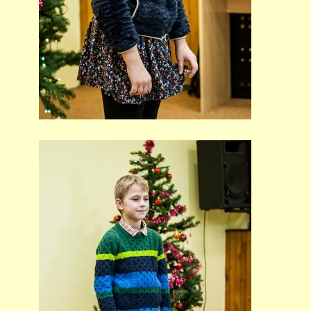
PŘÍMĚSTSKÝ TÁBOR
MISS VÝTVARNÝ MODEL
ZAMĚSTNÁNÍ
DOTACE
GDPR
ZUŠ Pohořelice
Školní 462
Pohořelice