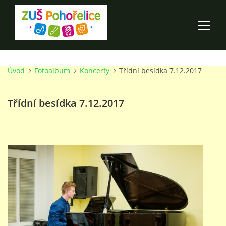
Úvod
Fotoalbum
Koncerty
Třídní besídka 7.12.2017
ÚVOD
Třídní besídka 7.12.2017
100 LET ZUŠ POHOŘELICE
AKCE ŠKOLY
O ŠKOLE
PRO RODIČE
TALENTOVÉ ZKOUŠKY