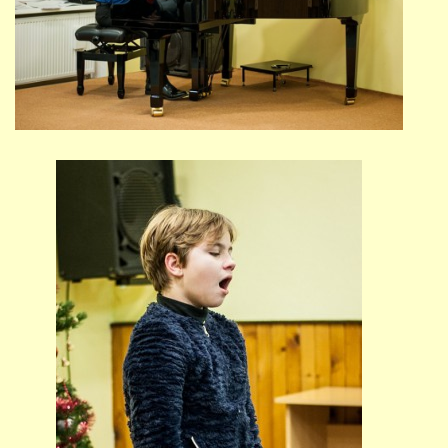
STUDIJNÍ OBORY
GALERIE
VIDEA - FILMOVÁ TVORBA
PEDAGOGICKÝ SBOR
DOKUMENTY / KE STAŽENÍ
KURZY
KONTAKTY