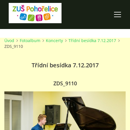
Úvod
Fotoalbum
Koncerty
Třídní besídka 7.12.2017
ÚVOD
ZDS_9110
100 LET ZUŠ POHOŘELICE
Třídní besídka 7.12.2017
AKCE ŠKOLY
ZDS_9110
O ŠKOLE
PRO RODIČE
TALENTOVÉ ZKOUŠKY