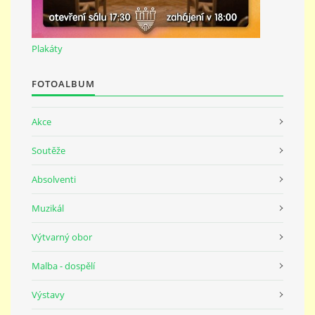
691 23
Plakáty
© 2026 eStránky.cz
|
Tisk
|
Nahoru ↑
FOTOALBUM
Akce
Soutěže
Absolventi
Muzikál
Výtvarný obor
Malba - dospělí
Výstavy