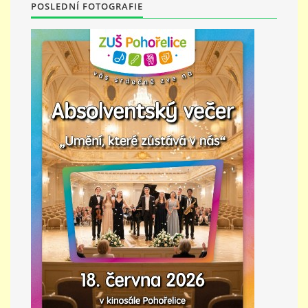
POSLEDNÍ FOTOGRAFIE
PŘÍMĚSTSKÝ TÁBOR
MISS VÝTVARNÝ MODEL
ZAMĚSTNÁNÍ
DOTACE
GDPR
ZUŠ Pohořelice
Školní 462
Pohořelice