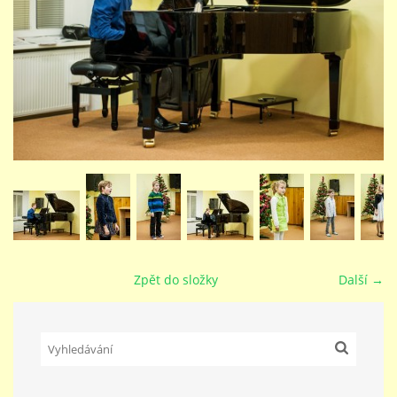
STUDIJNÍ OBORY
GALERIE
VIDEA - FILMOVÁ TVORBA
PEDAGOGICKÝ SBOR
DOKUMENTY / KE STAŽENÍ
Zpět do složky
Další →
KURZY
KONTAKTY