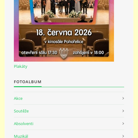
691 23
© 2026 eStránky.cz
|
Tisk
|
Nahoru ↑
Plakáty
FOTOALBUM
Akce
Soutěže
Absolventi
Muzikál