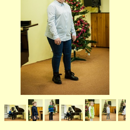
STUDIJNÍ OBORY
GALERIE
VIDEA - FILMOVÁ TVORBA
PEDAGOGICKÝ SBOR
DOKUMENTY / KE STAŽENÍ
KURZY
KONTAKTY