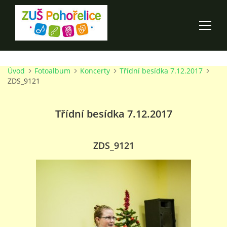
Úvod
Fotoalbum
Koncerty
Třídní besídka 7.12.2017
ÚVOD
ZDS_9121
100 LET ZUŠ POHOŘELICE
Třídní besídka 7.12.2017
AKCE ŠKOLY
ZDS_9121
O ŠKOLE
PRO RODIČE
TALENTOVÉ ZKOUŠKY