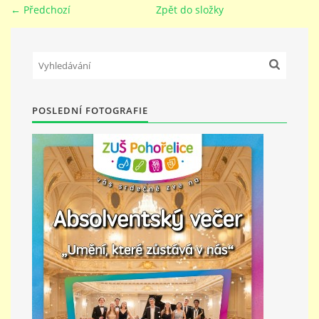
← Předchozí
Zpět do složky
PŘÍMĚSTSKÝ TÁBOR
MISS VÝTVARNÝ MODEL
POSLEDNÍ FOTOGRAFIE
ZAMĚSTNÁNÍ
DOTACE
GDPR
ZUŠ Pohořelice
Školní 462
Pohořelice