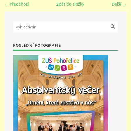
← Předchozí
Zpět do složky
Další →
PŘÍMĚSTSKÝ TÁBOR
MISS VÝTVARNÝ MODEL
POSLEDNÍ FOTOGRAFIE
ZAMĚSTNÁNÍ
DOTACE
GDPR
ZUŠ Pohořelice
Školní 462
Pohořelice