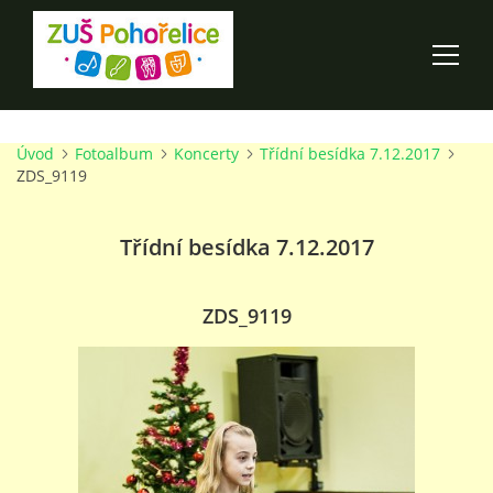
Úvod
Fotoalbum
Koncerty
Třídní besídka 7.12.2017
ÚVOD
ZDS_9119
100 LET ZUŠ POHOŘELICE
Třídní besídka 7.12.2017
AKCE ŠKOLY
ZDS_9119
O ŠKOLE
PRO RODIČE
TALENTOVÉ ZKOUŠKY