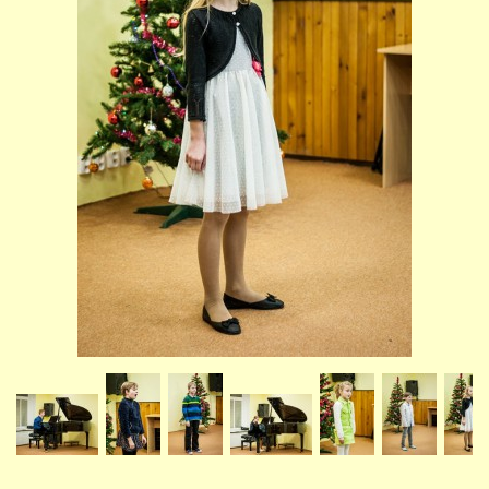
STUDIJNÍ OBORY
GALERIE
VIDEA - FILMOVÁ TVORBA
PEDAGOGICKÝ SBOR
DOKUMENTY / KE STAŽENÍ
KURZY
KONTAKTY