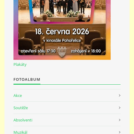
691 23
© 2026 eStránky.cz
|
Tisk
|
Nahoru ↑
Plakáty
FOTOALBUM
Akce
Soutěže
Absolventi
Muzikál