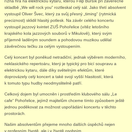
řízná hra na elektrickou kytaru, kterou Filip Buršík při závěrečné
skladbě „We will rock you“ roztleskal celý sál. Jako třetí absolvent
vystoupil Oliver Švec, který za svůj přesný „timing“ (rytmická
STUDIJNÍ OBORY
preciznost) sklidil hlasitý potlesk. Na závěr celého koncertu
vystoupil jazzový kvintet ZUŠ Pohořelice (vítěz letošního
krajského kola jazzových souborů v Mikulově), který svým
GALERIE
příjemně laděným soundem a pohodovou muzikou udělal
závěrečnou tečku za celým vystoupením.
VIDEA - FILMOVÁ TVORBA
Celý koncert byl poněkud netradiční, jednak výběrem moderního,
neklasického repertoáru, který je typický pro bicí soupravu a
elektrickou kytaru, dále díky světelným efektům, které
PEDAGOGICKÝ SBOR
doprovázely celý koncert a také svojí vyšší hlasitostí, která
k tomuto typu hudby neodmyslitelně patří.
DOKUMENTY / KE STAŽENÍ
Celkový dojem byl umocněn i prostředím klubového sálu „Le
cafe“ Pohořelice, jejímž majitelům chceme tímto způsobem ještě
jednou poděkovat za možnost uspořádání koncertu v těchto
KURZY
prostorách.
Našim absolventům přejeme mnoho dalších úspěchů nejen
KONTAKTY
v profesním životě, ale i v životě osobním.