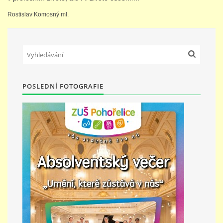
Rostislav Komosný ml.
PŘÍMĚSTSKÝ TÁBOR
MISS VÝTVARNÝ MODEL
ZAMĚSTNÁNÍ
POSLEDNÍ FOTOGRAFIE
DOTACE
GDPR
ZUŠ Pohořelice
Školní 462
Pohořelice