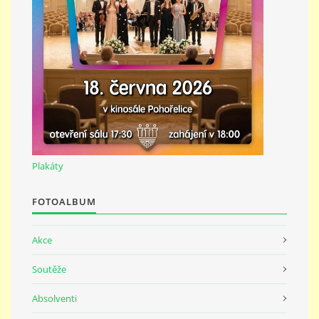
691 23
© 2026 eStránky.cz
|
Tisk
|
Nahoru ↑
Plakáty
FOTOALBUM
Akce
Soutěže
Absolventi