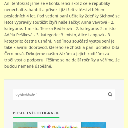
Ani tentokrát jsme se v konkurenci škol z celé republiky
nenechali zahanbit a přivezli již třetí vítězství běhen
posledních 4 let. Pod vedení paní učitelky Zdeňky Šichové se
STUDIJNÍ OBORY
letos vypravily soutěžit čtyři naše žačky: Anna Vávrová - 2.
kategorie: 1 místo, Tereza Beděrová - 2. kategorie: 2. místo,
GALERIE
Adéla Pešíková - 3. kategorie: 3. místo, Alice Langová - 3.
kategorie: čestné uznání. Nedílnou součástí vystoupení je
také klavírní doprovod, kterého se zhostila paní učitelka Dita
VIDEA - FILMOVÁ TVORBA
Černínová. Děkujeme našim žákům a jejich rodičům za
trpělivost a podporu. Těšíme se na další ročníky a věříme, že
budou neméně úspěšné.
PEDAGOGICKÝ SBOR
DOKUMENTY / KE STAŽENÍ
KURZY
POSLEDNÍ FOTOGRAFIE
KONTAKTY