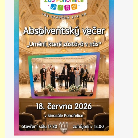
PŘÍMĚSTSKÝ TÁBOR
MISS VÝTVARNÝ MODEL
ZAMĚSTNÁNÍ
DOTACE
GDPR
ZUŠ Pohořelice
Školní 462
Pohořelice