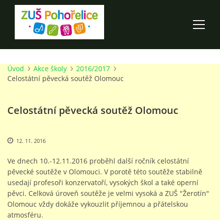
Úvod
Akce školy
2016/2017
ÚVOD
Celostátní pěvecká soutěž Olomouc
100 LET ZUŠ POHOŘELICE
Celostátní pěvecká soutěž Olomouc
AKCE ŠKOLY
12. 11. 2016
O ŠKOLE
Ve dnech 10.-12.11.2016 proběhl další ročník celostátní
pěvecké soutěže v Olomouci. V porotě této soutěže stabilně
usedají profesoři konzervatoří, vysokých škol a také operní
PRO RODIČE
pěvci. Celková úroveň soutěže je velmi vysoká a ZUŠ "Žerotín"
Olomouc vždy dokáže vykouzlit příjemnou a přátelskou
atmosféru.
TALENTOVÉ ZKOUŠKY