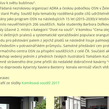
luv k světu bublinou".
ořádaná neziskovou organizací ADRA a českou pobočkou OSN v Želez
taré Prahy. Soutěž byla tematicky rozdělená podle cílů udržitelnéh
ány jako program OSN na následujících 15 let (2015–2030).V letošn
nilo neuvěřitelných 206 soutěžích. Naše studentky Barbora Dofkov
aly úžasné 2. místo v kategorii "život na souši". V komiksu "Cena ole
í deštných pralesů a systematické vyvražďování populace oranguta
ůdu pro pěstování palem z jejichž plodů se následně lisuje palmový 
í především v potravinářském průmyslu. Samotné předávání cen pro
rmačního centra OSN za přispění soutěžících z celé ČR. Součástí ak
kshop vedený jedním z předních českých ilustrátorů Tomášem Kuč
emně stráveného dne jsme přešli do nedaleké dobročinné kavárny 
o doprovodu kytaristy Xaviera Basterry konala vernisáž všech vít
oravec
afií ze složky
Komiksová soutěž 2017