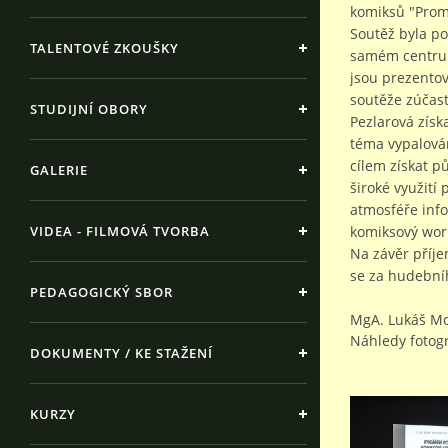
komiksů "Prom
Soutěž byla p
TALENTOVÉ ZKOUŠKY
samém centru s
jsou prezentov
soutěže zúčast
STUDIJNÍ OBORY
Pezlarová získ
téma vypalován
cílem získat p
GALERIE
široké využit
atmosféře info
VIDEA - FILMOVÁ TVORBA
komiksový wor
Na závěr příj
se za hudebníh
PEDAGOGICKÝ SBOR
MgA. Lukáš M
Náhledy fotogr
DOKUMENTY / KE STAŽENÍ
KURZY