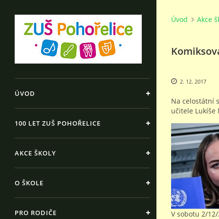
Úvod
Akce š
Komiksová
2. 12. 2017
ÚVOD
Na celostátní 
učitele Lukíše
100 LET ZUŠ POHOŘELICE
AKCE ŠKOLY
O ŠKOLE
PRO RODIČE
V sobotu 2/12