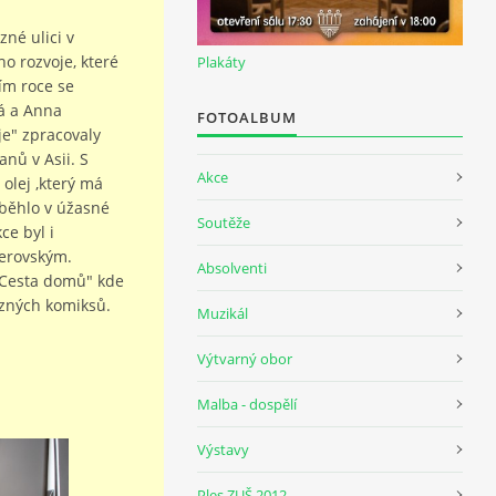
né ulici v
o rozvoje, které
Plakáty
ím roce se
á a Anna
FOTOALBUM
je" zpracovaly
nů v Asii. S
Akce
olej ,který má
běhlo v úžasné
Soutěže
ce byl i
erovským.
Absolventi
"Cesta domů" kde
ězných komiksů.
Muzikál
Výtvarný obor
Malba - dospělí
Výstavy
Ples ZUŠ 2012