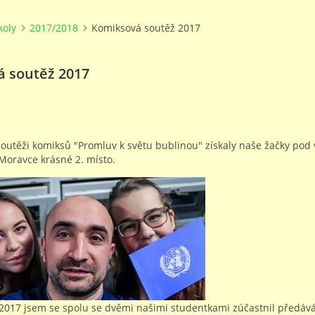
koly
2017/2018
Komiksová soutěž 2017
 soutěž 2017
soutěži komiksů "Promluv k světu bublinou" získaly naše žačky po
 Moravce krásné 2. místo.
/2017 jsem se spolu se dvěmi našimi studentkami zúčastnil předáv