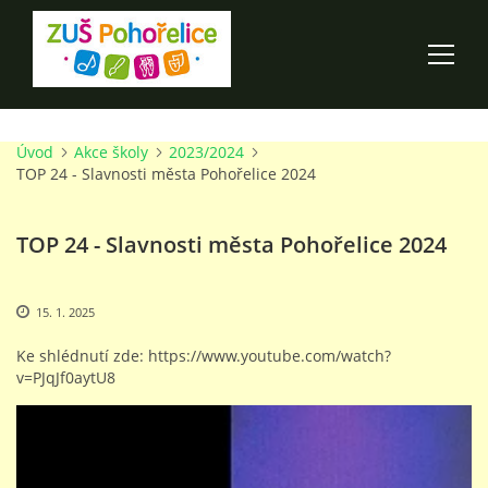
Úvod
Akce školy
2023/2024
ÚVOD
TOP 24 - Slavnosti města Pohořelice 2024
100 LET ZUŠ POHOŘELICE
TOP 24 - Slavnosti města Pohořelice 2024
AKCE ŠKOLY
15. 1. 2025
O ŠKOLE
Ke shlédnutí zde: https://www.youtube.com/watch?
v=PJqJf0aytU8
PRO RODIČE
TALENTOVÉ ZKOUŠKY