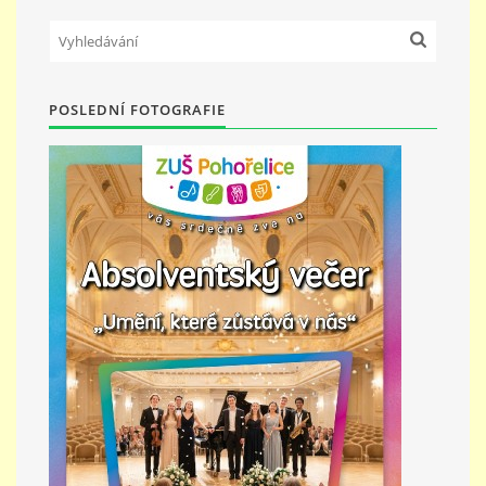
691 23
© 2026 eStránky.cz
|
Tisk
|
Nahoru ↑
POSLEDNÍ FOTOGRAFIE