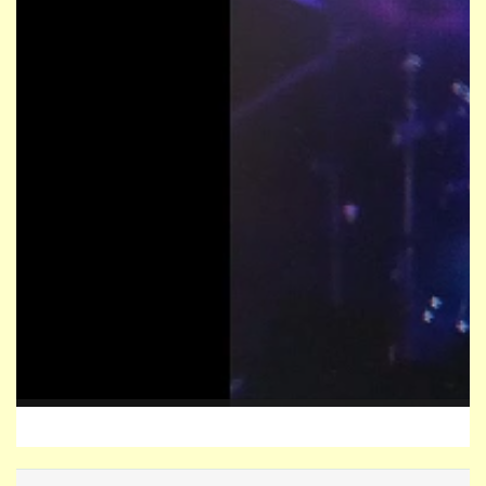
PŘÍMĚSTSKÝ TÁBOR
MISS VÝTVARNÝ MODEL
ZAMĚSTNÁNÍ
DOTACE
GDPR
ZUŠ Pohořelice
Školní 462
Pohořelice