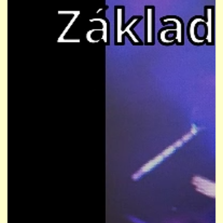
STUDIJNÍ OBORY
GALERIE
VIDEA - FILMOVÁ TVORBA
PEDAGOGICKÝ SBOR
DOKUMENTY / KE STAŽENÍ
KURZY
KONTAKTY