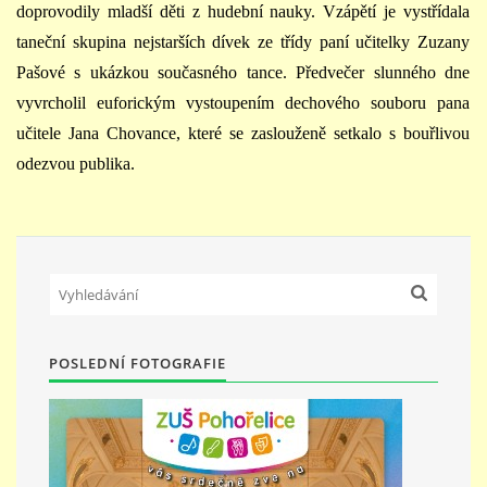
doprovodily mladší děti z hudební nauky. Vzápětí je vystřídala
taneční skupina nejstarších dívek ze třídy paní učitelky Zuzany
STUDIJNÍ OBORY
Pašové s ukázkou současného tance. Předvečer slunného dne
vyvrcholil euforickým vystoupením dechového souboru pana
GALERIE
učitele Jana Chovance, které se zaslouženě setkalo s bouřlivou
odezvou publika.
VIDEA - FILMOVÁ TVORBA
PEDAGOGICKÝ SBOR
DOKUMENTY / KE STAŽENÍ
POSLEDNÍ FOTOGRAFIE
KURZY
KONTAKTY