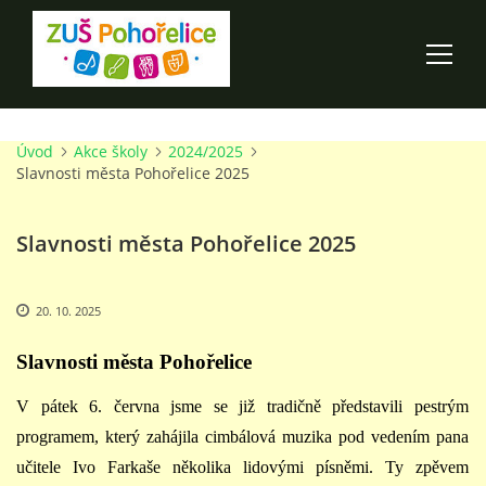
Úvod
Akce školy
2024/2025
ÚVOD
Slavnosti města Pohořelice 2025
100 LET ZUŠ POHOŘELICE
Slavnosti města Pohořelice 2025
AKCE ŠKOLY
20. 10. 2025
O ŠKOLE
Slavnosti města Pohořelice
V pátek 6. června jsme se již tradičně představili pestrým
PRO RODIČE
programem, který zahájila cimbálová muzika pod vedením pana
učitele Ivo Farkaše několika lidovými písněmi. Ty zpěvem
TALENTOVÉ ZKOUŠKY