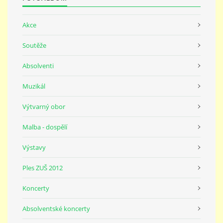
691 23
Akce
© 2026 eStránky.cz
|
Tisk
|
Nahoru ↑
Soutěže
Absolventi
Muzikál
Výtvarný obor
Malba - dospělí
Výstavy
Ples ZUŠ 2012
Koncerty
Absolventské koncerty