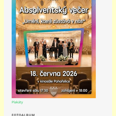
PŘÍMĚSTSKÝ TÁBOR
MISS VÝTVARNÝ MODEL
ZAMĚSTNÁNÍ
DOTACE
GDPR
ZUŠ Pohořelice
Plakáty
Školní 462
Pohořelice
FOTOALBUM