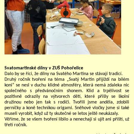
STUDIJNÍ OBORY
GALERIE
VIDEA - FILMOVÁ TVORBA
Svatomartinské dílny v ZUŠ Pohořelice
PEDAGOGICKÝ SBOR
Dalo by se říci, že dílny na Svatého Martina se stávají tradicí.
Druhý ročník tvoření na téma „Svatý Martin přijíždí na bílém
koni“ se nesl v duchu klidné atmosféry, která nemá zdaleka nic
DOKUMENTY / KE STAŽENÍ
společného s předvánočním shonem. Klid a trpělivost se
pozitivně odrazily na výtvorech dětí, které přišly se školní
družinou nebo jen tak s rodiči. Tvořili jsme anděla, zdobili
perníčky a koně technikou origami. Sněhové vločky jsme si také
KURZY
museli vyrobit, když už ty skutečné se letos ještě neukázaly.
Věříme, že se všem tvoření líbilo a nenechají si ujít ani příští, už
třetí ročník.
KONTAKTY