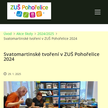
Úvod
Akce školy
2024/2025
ÚVOD
Svatomartinské tvoření v ZUŠ Pohořelice 2024
100 LET ZUŠ POHOŘELICE
Svatomartinské tvoření v ZUŠ Pohořelice
2024
AKCE ŠKOLY
29. 1. 2025
O ŠKOLE
PRO RODIČE
TALENTOVÉ ZKOUŠKY