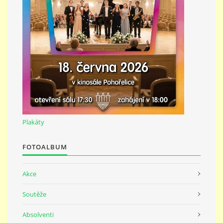
691 23
© 2026 eStránky.cz
|
Tisk
|
Nahoru ↑
Plakáty
FOTOALBUM
Akce
Soutěže
Absolventi