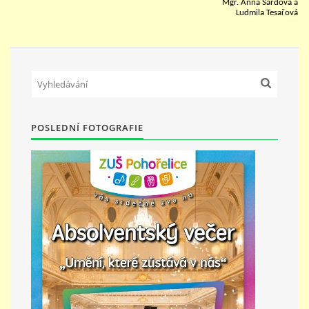
Mgr. Anna Šardová a
Ludmila Tesařová
PŘÍMĚSTSKÝ TÁBOR
MISS VÝTVARNÝ MODEL
ZAMĚSTNÁNÍ
POSLEDNÍ FOTOGRAFIE
DOTACE
GDPR
ZUŠ Pohořelice
Školní 462
Pohořelice