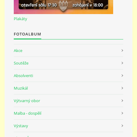
691 23
Plakáty
© 2026 eStránky.cz
|
Tisk
|
Nahoru ↑
FOTOALBUM
Akce
Soutěže
Absolventi
Muzikál
Výtvarný obor
Malba - dospělí
Výstavy