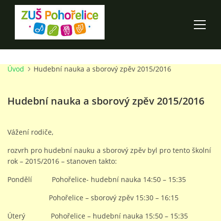
Úvod
Hudební nauka a sborový zpěv 2015/2016
ÚVOD
Hudební nauka a sborový zpěv 2015/2016
100 LET ZUŠ POHOŘELICE
AKCE ŠKOLY
Vážení rodiče,
rozvrh pro hudební nauku a sborový zpěv byl pro tento školní
O ŠKOLE
rok – 2015/2016 – stanoven takto:
Pondělí Pohořelice- hudební nauka 14:50 – 15:35
PRO RODIČE
Pohořelice – sborový zpěv 15:30 – 16:15
Úterý Pohořelice – hudební nauka 15:50 – 15:35
TALENTOVÉ ZKOUŠKY