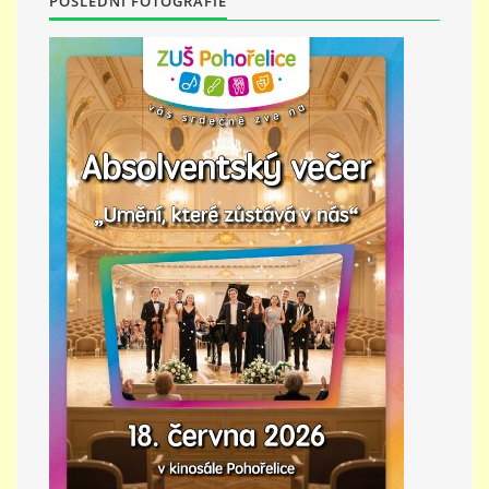
POSLEDNÍ FOTOGRAFIE
PŘÍMĚSTSKÝ TÁBOR
MISS VÝTVARNÝ MODEL
ZAMĚSTNÁNÍ
DOTACE
GDPR
ZUŠ Pohořelice
Školní 462
Pohořelice