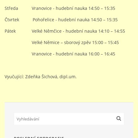
Středa Vranovice - hudební nauka 14:50 – 15:35
STUDIJNÍ OBORY
Čtvrtek Pohořelice - hudební nauka 14:50 – 15:35
Pátek Velké Němčice - hudební nauka 14:10 – 14:55
GALERIE
Velké Němice – sborový zpěv 15:00 – 15:45
Vranovice - hudební nauka 16:00 – 16:45
VIDEA - FILMOVÁ TVORBA
PEDAGOGICKÝ SBOR
Vyučující: Zdeňka Šichová, dipl.um.
DOKUMENTY / KE STAŽENÍ
KURZY
KONTAKTY