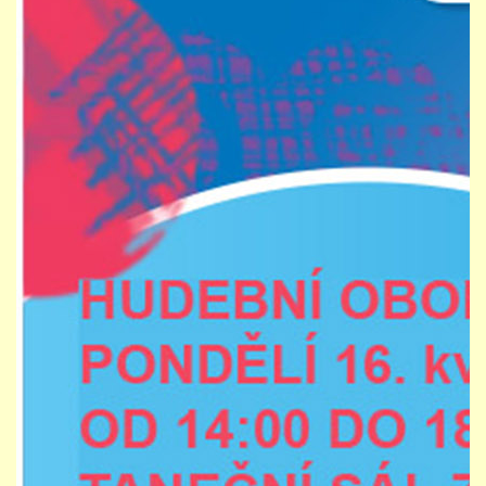
STUDIJNÍ OBORY
GALERIE
VIDEA - FILMOVÁ TVORBA
PEDAGOGICKÝ SBOR
DOKUMENTY / KE STAŽENÍ
KURZY
KONTAKTY