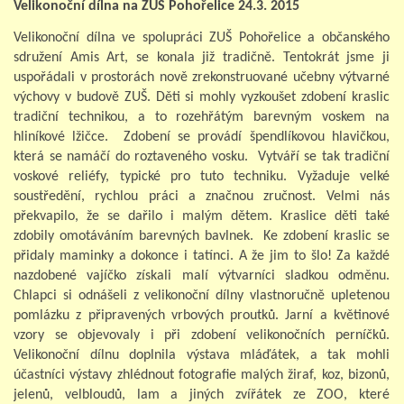
Velikonoční dílna na ZUŠ Pohořelice 24.3. 2015
Velikonoční dílna ve spolupráci ZUŠ Pohořelice a občanského
sdružení Amis Art, se konala již tradičně. Tentokrát jsme ji
uspořádali v prostorách nově zrekonstruované učebny výtvarné
výchovy v budově ZUŠ. Děti si mohly vyzkoušet zdobení kraslic
tradiční technikou, a to rozehřátým barevným voskem na
hliníkové lžičce. Zdobení se provádí špendlíkovou hlavičkou,
která se namáčí do roztaveného vosku. Vytváří se tak tradiční
voskové reliéfy, typické pro tuto techniku. Vyžaduje velké
soustředění, rychlou práci a značnou zručnost. Velmi nás
překvapilo, že se dařilo i malým dětem. Kraslice děti také
zdobily omotáváním barevných bavlnek. Ke zdobení kraslic se
přidaly maminky a dokonce i tatínci. A že jim to šlo! Za každé
nazdobené vajíčko získali malí výtvarníci sladkou odměnu.
Chlapci si odnášeli z velikonoční dílny vlastnoručně upletenou
pomlázku z připravených vrbových proutků. Jarní a květinové
vzory se objevovaly i při zdobení velikonočních perníčků.
Velikonoční dílnu doplnila výstava mláďátek, a tak mohli
účastníci výstavy zhlédnout fotografie malých žiraf, koz, bizonů,
jelenů, velbloudů, lam a jiných zvířátek ze ZOO, které