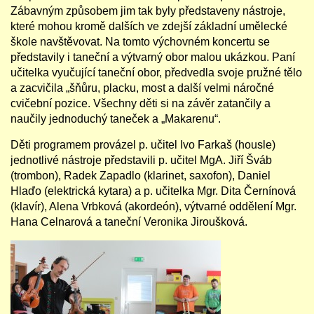
Zábavným způsobem jim tak byly představeny nástroje,
které mohou kromě dalších ve zdejší základní umělecké
škole navštěvovat. Na tomto výchovném koncertu se
představily i taneční a výtvarný obor malou ukázkou. Paní
učitelka vyučující taneční obor, předvedla svoje pružné tělo
a zacvičila „šňůru, placku, most a další velmi náročné
cvičební pozice. Všechny děti si na závěr zatančily a
naučily jednoduchý taneček a „Makarenu“.
Děti programem provázel p. učitel Ivo Farkaš (housle)
jednotlivé nástroje představili p. učitel MgA. Jiří Šváb
(trombon), Radek Zapadlo (klarinet, saxofon), Daniel
Hlaďo (elektrická kytara) a p. učitelka Mgr. Dita Černínová
(klavír), Alena Vrbková (akordeón), výtvarné oddělení Mgr.
Hana Celnarová a taneční Veronika Jiroušková.