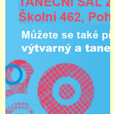
PŘÍMĚSTSKÝ TÁBOR
MISS VÝTVARNÝ MODEL
ZAMĚSTNÁNÍ
DOTACE
GDPR
ZUŠ Pohořelice
Školní 462
Pohořelice