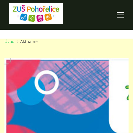
Úvod
Aktuálně
ÚVOD
100 LET ZUŠ POHOŘELICE
AKCE ŠKOLY
O ŠKOLE
PRO RODIČE
TALENTOVÉ ZKOUŠKY