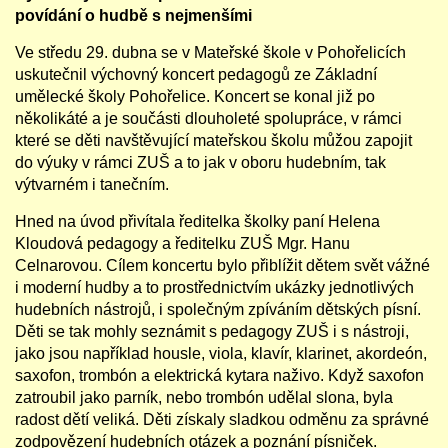
povídání o hudbě s nejmenšími
Ve středu 29. dubna se v Mateřské škole v Pohořelicích
uskutečnil výchovný koncert pedagogů ze Základní
umělecké školy Pohořelice. Koncert se konal již po
několikáté a je součásti dlouholeté spolupráce, v rámci
které se děti navštěvující mateřskou školu můžou zapojit
do výuky v rámci ZUŠ a to jak v oboru hudebním, tak
výtvarném i tanečním.
Hned na úvod přivítala ředitelka školky paní Helena
Kloudová pedagogy a ředitelku ZUŠ Mgr. Hanu
Celnarovou. Cílem koncertu bylo přiblížit dětem svět vážné
i moderní hudby a to prostřednictvím ukázky jednotlivých
hudebních nástrojů, i společným zpíváním dětských písní.
Děti se tak mohly seznámit s pedagogy ZUŠ i s nástroji,
jako jsou například housle, viola, klavír, klarinet, akordeón,
saxofon, trombón a elektrická kytara naživo. Když saxofon
zatroubil jako parník, nebo trombón udělal slona, byla
radost dětí veliká. Děti získaly sladkou odměnu za správné
zodpovězení hudebních otázek a poznání písniček.