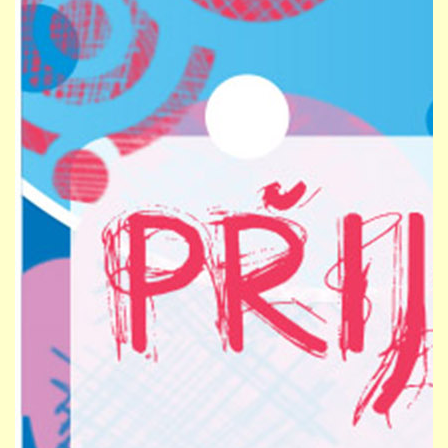
691 23
© 2026 eStránky.cz
|
Tisk
|
Nahoru ↑