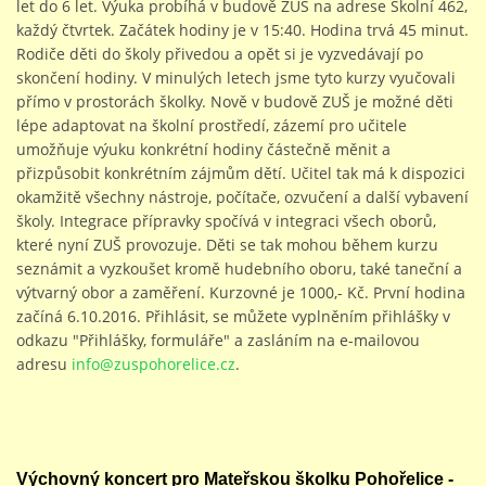
let do 6 let. Výuka probíhá v budově ZUŠ na adrese Školní 462,
každý čtvrtek. Začátek hodiny je v 15:40. Hodina trvá 45 minut.
Rodiče děti do školy přivedou a opět si je vyzvedávají po
skončení hodiny. V minulých letech jsme tyto kurzy vyučovali
přímo v prostorách školky. Nově v budově ZUŠ je možné děti
lépe adaptovat na školní prostředí, zázemí pro učitele
umožňuje výuku konkrétní hodiny částečně měnit a
přizpůsobit konkrétním zájmům dětí. Učitel tak má k dispozici
okamžitě všechny nástroje, počítače, ozvučení a další vybavení
školy. Integrace přípravky spočívá v integraci všech oborů,
které nyní ZUŠ provozuje. Děti se tak mohou během kurzu
seznámit a vyzkoušet kromě hudebního oboru, také taneční a
výtvarný obor a zaměření. Kurzovné je 1000,- Kč. První hodina
začíná 6.10.2016. Přihlásit, se můžete vyplněním přihlášky v
odkazu "Přihlášky, formuláře" a zasláním na e-mailovou
adresu
info@zuspohorelice.cz
.
Výchovný koncert pro Mateřskou školku Pohořelice -