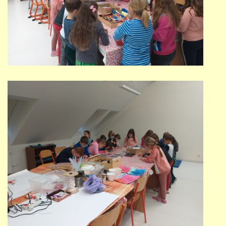
STUDIJNÍ OBORY
GALERIE
VIDEA - FILMOVÁ TVORBA
PEDAGOGICKÝ SBOR
DOKUMENTY / KE STAŽENÍ
KURZY
KONTAKTY