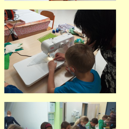
PŘÍMĚSTSKÝ TÁBOR
MISS VÝTVARNÝ MODEL
ZAMĚSTNÁNÍ
DOTACE
GDPR
ZUŠ Pohořelice
Školní 462
Pohořelice