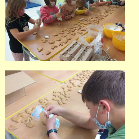
691 23
© 2026 eStránky.cz
|
Tisk
|
Nahoru ↑