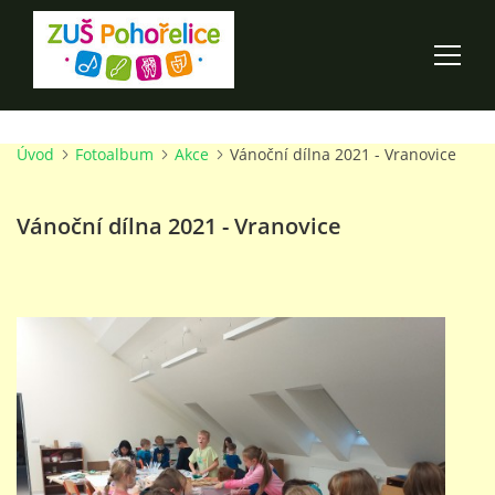
Úvod
Fotoalbum
Akce
Vánoční dílna 2021 - Vranovice
ÚVOD
Vánoční dílna 2021 - Vranovice
100 LET ZUŠ POHOŘELICE
AKCE ŠKOLY
O ŠKOLE
PRO RODIČE
TALENTOVÉ ZKOUŠKY