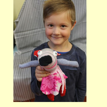
PŘÍMĚSTSKÝ TÁBOR
MISS VÝTVARNÝ MODEL
ZAMĚSTNÁNÍ
DOTACE
GDPR
ZUŠ Pohořelice
Školní 462
Pohořelice