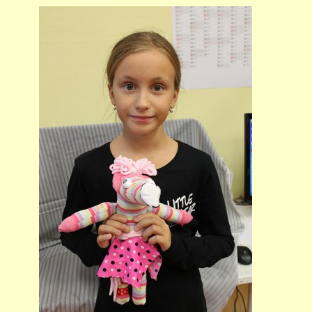
691 23
© 2026 eStránky.cz
|
Tisk
|
Nahoru ↑