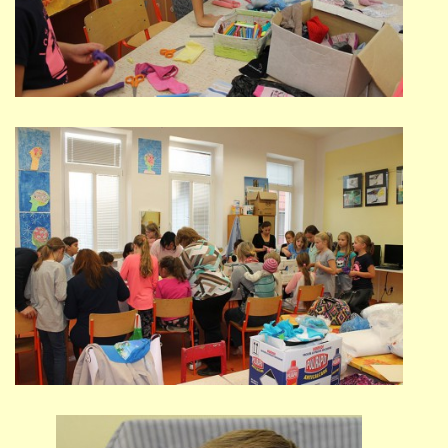
STUDIJNÍ OBORY
GALERIE
VIDEA - FILMOVÁ TVORBA
PEDAGOGICKÝ SBOR
DOKUMENTY / KE STAŽENÍ
KURZY
KONTAKTY