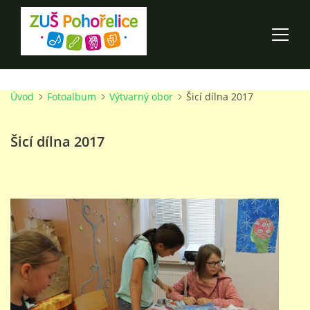
Úvod
Fotoalbum
Výtvarný obor
Šicí dílna 2017
ÚVOD
Šicí dílna 2017
100 LET ZUŠ POHOŘELICE
AKCE ŠKOLY
O ŠKOLE
PRO RODIČE
TALENTOVÉ ZKOUŠKY