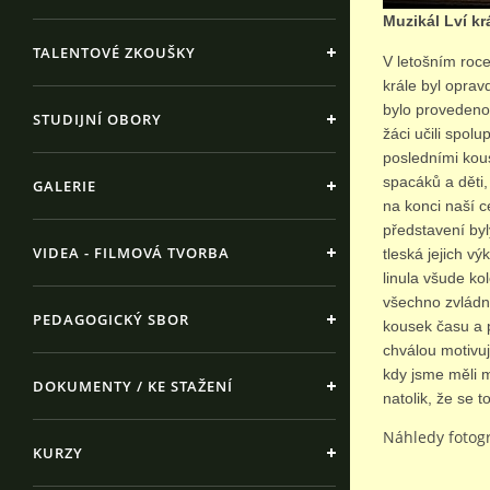
Muzikál Lví král
TALENTOVÉ ZKOUŠKY
V letošním roce
krále byl oprav
bylo provedeno 
STUDIJNÍ OBORY
žáci učili spo
posledními kous
spacáků a děti,
GALERIE
na konci naší c
představení byl
VIDEA - FILMOVÁ TVORBA
tleská jejich v
linula všude ko
všechno zvládno
PEDAGOGICKÝ SBOR
kousek času a p
chválou motivuj
kdy jsme měli m
DOKUMENTY / KE STAŽENÍ
natolik, že se t
Náhledy fotogr
KURZY