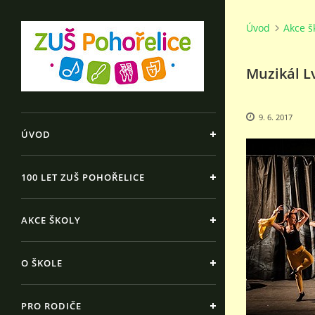
Úvod
Akce š
Muzikál Lví
9. 6. 2017
ÚVOD
100 LET ZUŠ POHOŘELICE
AKCE ŠKOLY
O ŠKOLE
PRO RODIČE