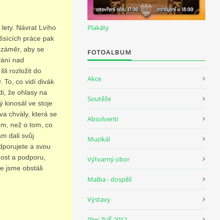
Plakáty
lety. Návrat Lvího
měsících práce pak
š záměr, aby se
FOTOALBUM
vání nad
li rozložit do
Akce
 To, co vidí divák
di, že ohlasy na
Soutěže
ý kinosál ve stoje
va chvály, která se
Absolventi
ném, než o tom, co
m dali svůj
Muzikál
odporujete a svou
nost a podporu,
Výtvarný obor
e jsme obstáli
Malba - dospělí
Výstavy
Ples ZUŠ 2012