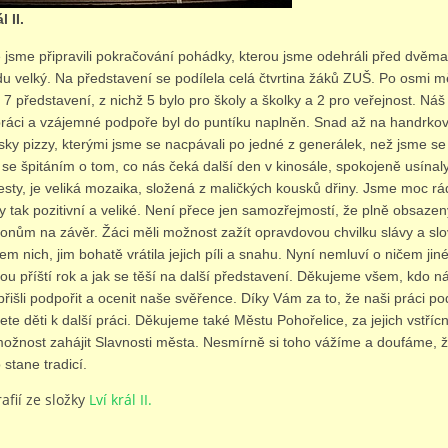
 II.
 jsme připravili pokračování pohádky, kterou jsme odehráli před dvěma 
du velký. Na představení se podílela celá čtvrtina žáků ZUŠ. Po osmi 
7 představení, z nichž 5 bylo pro školy a školky a 2 pro veřejnost. Ná
lupráci a vzájemné podpoře byl do puntíku naplněn. Snad až na handrko
ky pizzy, kterými jsme se nacpávali po jedné z generálek, než jsme se š
 se špitáním o tom, co nás čeká další den v kinosále, spokojeně usínaly.
esty, je veliká mozaika, složená z maličkých kousků dřiny. Jsme moc rá
y tak pozitivní a veliké. Není přece jen samozřejmostí, že plně obsazen
ýkonům na závěr. Žáci měli možnost zažít opravdovou chvilku slávy a slo
lem nich, jim bohatě vrátila jejich píli a snahu. Nyní nemluví o ničem ji
u příští rok a jak se těší na další představení. Děkujeme všem, kdo ná
řišli podpořit a ocenit naše svěřence. Díky Vám za to, že naši práci p
ete děti k další práci. Děkujeme také Městu Pohořelice, za jejich vstříc
ožnost zahájit Slavnosti města. Nesmírně si toho vážíme a doufáme, ž
o stane tradicí.
afií ze složky
Lví král II.