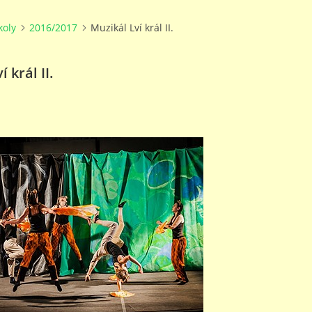
koly
2016/2017
Muzikál Lví král II.
 král II.