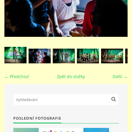
STUDIJNÍ OBORY
GALERIE
VIDEA - FILMOVÁ TVORBA
PEDAGOGICKÝ SBOR
← Předchozí
Zpět do složky
Další →
DOKUMENTY / KE STAŽENÍ
KURZY
POSLEDNÍ FOTOGRAFIE
KONTAKTY