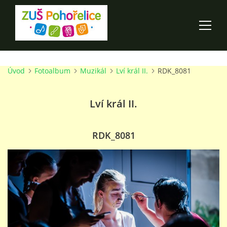
Úvod
Fotoalbum
Muzikál
Lví král II.
RDK_8081
ÚVOD
Lví král II.
100 LET ZUŠ POHOŘELICE
AKCE ŠKOLY
RDK_8081
O ŠKOLE
PRO RODIČE
TALENTOVÉ ZKOUŠKY