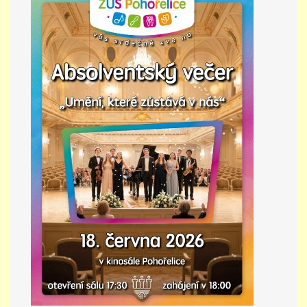
PŘÍMĚSTSKÝ TÁBOR
MISS VÝTVARNÝ MODEL
ZAMĚSTNÁNÍ
DOTACE
GDPR
ZUŠ Pohořelice
Školní 462
Pohořelice