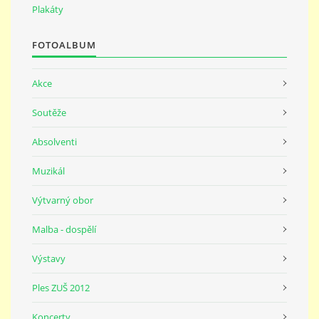
691 23
Plakáty
FOTOALBUM
© 2026 eStránky.cz
|
Tisk
|
Nahoru ↑
Akce
Soutěže
Absolventi
Muzikál
Výtvarný obor
Malba - dospělí
Výstavy
Ples ZUŠ 2012
Koncerty