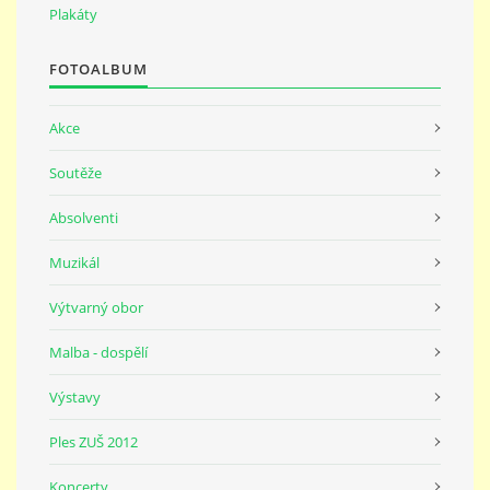
691 23
Plakáty
FOTOALBUM
© 2026 eStránky.cz
|
Tisk
|
Nahoru ↑
Akce
Soutěže
Absolventi
Muzikál
Výtvarný obor
Malba - dospělí
Výstavy
Ples ZUŠ 2012
Koncerty