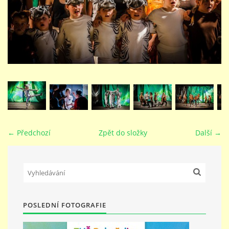
STUDIJNÍ OBORY
GALERIE
VIDEA - FILMOVÁ TVORBA
PEDAGOGICKÝ SBOR
← Předchozí
Zpět do složky
Další →
DOKUMENTY / KE STAŽENÍ
KURZY
POSLEDNÍ FOTOGRAFIE
KONTAKTY