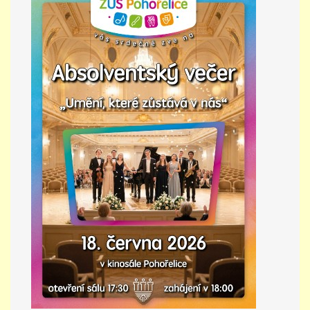
PŘÍMĚSTSKÝ TÁBOR
MISS VÝTVARNÝ MODEL
ZAMĚSTNÁNÍ
DOTACE
GDPR
ZUŠ Pohořelice
Školní 462
Pohořelice