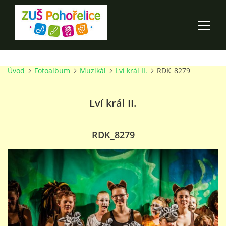
Úvod
Fotoalbum
Muzikál
Lví král II.
RDK_8279
ÚVOD
Lví král II.
100 LET ZUŠ POHOŘELICE
AKCE ŠKOLY
RDK_8279
O ŠKOLE
PRO RODIČE
TALENTOVÉ ZKOUŠKY