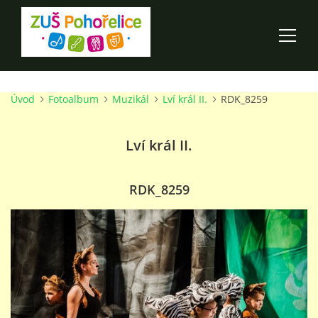
Úvod
Fotoalbum
Muzikál
Lví král II.
RDK_8259
ÚVOD
Lví král II.
100 LET ZUŠ POHOŘELICE
AKCE ŠKOLY
RDK_8259
O ŠKOLE
PRO RODIČE
TALENTOVÉ ZKOUŠKY