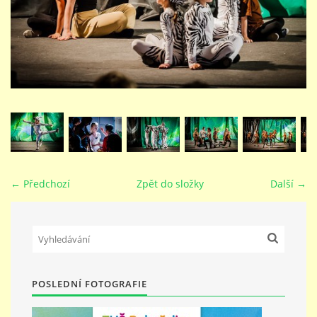
STUDIJNÍ OBORY
GALERIE
VIDEA - FILMOVÁ TVORBA
PEDAGOGICKÝ SBOR
← Předchozí
Zpět do složky
Další →
DOKUMENTY / KE STAŽENÍ
KURZY
POSLEDNÍ FOTOGRAFIE
KONTAKTY