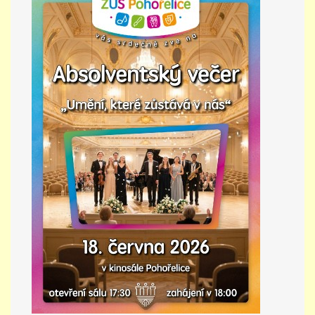
PŘÍMĚSTSKÝ TÁBOR
MISS VÝTVARNÝ MODEL
ZAMĚSTNÁNÍ
DOTACE
GDPR
ZUŠ Pohořelice
Školní 462
Pohořelice