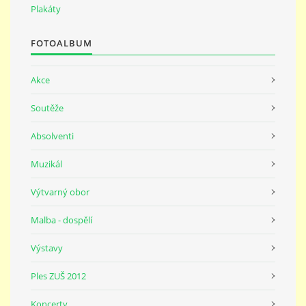
691 23
Plakáty
FOTOALBUM
© 2026 eStránky.cz
|
Tisk
|
Nahoru ↑
Akce
Soutěže
Absolventi
Muzikál
Výtvarný obor
Malba - dospělí
Výstavy
Ples ZUŠ 2012
Koncerty