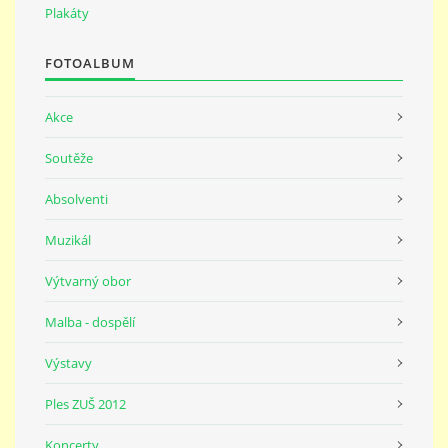
691 23
Plakáty
FOTOALBUM
© 2026 eStránky.cz
|
Tisk
|
Nahoru ↑
Akce
Soutěže
Absolventi
Muzikál
Výtvarný obor
Malba - dospělí
Výstavy
Ples ZUŠ 2012
Koncerty