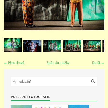
STUDIJNÍ OBORY
GALERIE
VIDEA - FILMOVÁ TVORBA
PEDAGOGICKÝ SBOR
← Předchozí
Zpět do složky
Další →
DOKUMENTY / KE STAŽENÍ
KURZY
POSLEDNÍ FOTOGRAFIE
KONTAKTY