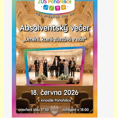
PŘÍMĚSTSKÝ TÁBOR
MISS VÝTVARNÝ MODEL
ZAMĚSTNÁNÍ
DOTACE
GDPR
ZUŠ Pohořelice
Školní 462
Pohořelice