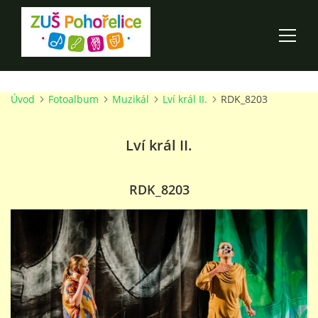
Úvod
Fotoalbum
Muzikál
Lví král II.
RDK_8203
ÚVOD
Lví král II.
100 LET ZUŠ POHOŘELICE
AKCE ŠKOLY
RDK_8203
O ŠKOLE
PRO RODIČE
TALENTOVÉ ZKOUŠKY