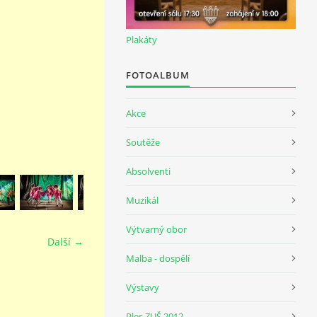
Plakáty
FOTOALBUM
Akce
Soutěže
Absolventi
Muzikál
Výtvarný obor
Další →
Malba - dospělí
Výstavy
Ples ZUŠ 2012