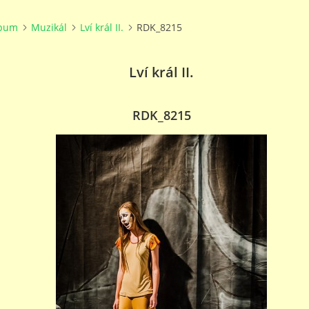
lbum
Muzikál
Lví král II.
RDK_8215
Lví král II.
RDK_8215