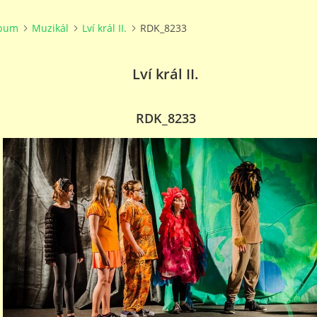
lbum
Muzikál
Lví král II.
RDK_8233
Lví král II.
RDK_8233