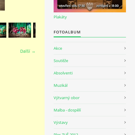
Plakáty
FOTOALBUM
Akce
Další →
Soutěže
Absolventi
Muzikál
Výtvarný obor
Malba - dospělí
Výstavy
Ples ZUŠ 2012