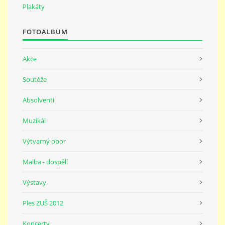
691 23
Plakáty
FOTOALBUM
© 2026 eStránky.cz
|
Tisk
|
Nahoru ↑
Akce
Soutěže
Absolventi
Muzikál
Výtvarný obor
Malba - dospělí
Výstavy
Ples ZUŠ 2012
Koncerty