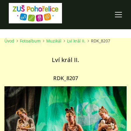
Úvod
Fotoalbum
Muzikál
Lví král II.
RDK_8207
ÚVOD
Lví král II.
100 LET ZUŠ POHOŘELICE
AKCE ŠKOLY
RDK_8207
O ŠKOLE
PRO RODIČE
TALENTOVÉ ZKOUŠKY