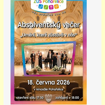
PŘÍMĚSTSKÝ TÁBOR
MISS VÝTVARNÝ MODEL
ZAMĚSTNÁNÍ
DOTACE
GDPR
ZUŠ Pohořelice
Školní 462
Pohořelice