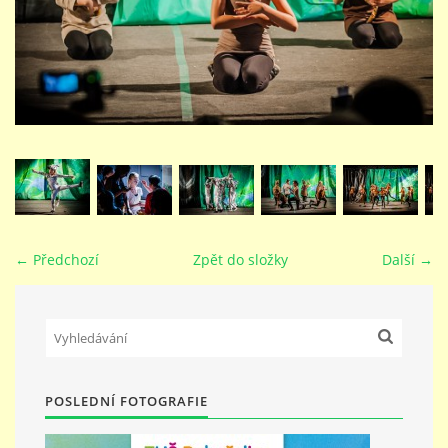
STUDIJNÍ OBORY
GALERIE
VIDEA - FILMOVÁ TVORBA
PEDAGOGICKÝ SBOR
← Předchozí
Zpět do složky
Další →
DOKUMENTY / KE STAŽENÍ
KURZY
POSLEDNÍ FOTOGRAFIE
KONTAKTY