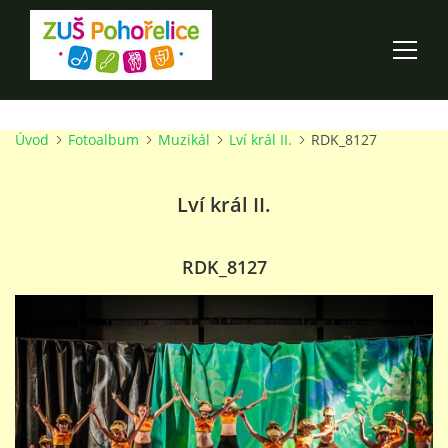
Úvod
Fotoalbum
Muzikál
Lví král II.
RDK_8127
ÚVOD
Lví král II.
100 LET ZUŠ POHOŘELICE
AKCE ŠKOLY
RDK_8127
O ŠKOLE
PRO RODIČE
TALENTOVÉ ZKOUŠKY