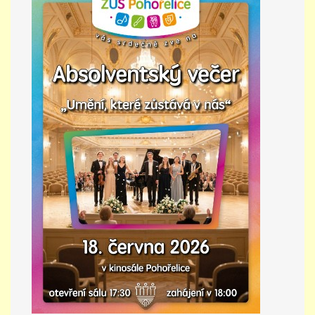
PŘÍMĚSTSKÝ TÁBOR
MISS VÝTVARNÝ MODEL
ZAMĚSTNÁNÍ
DOTACE
GDPR
ZUŠ Pohořelice
Školní 462
Pohořelice