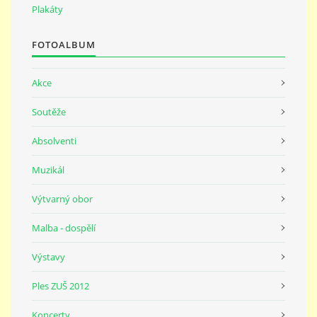
691 23
Plakáty
FOTOALBUM
© 2026 eStránky.cz
|
Tisk
|
Nahoru ↑
Akce
Soutěže
Absolventi
Muzikál
Výtvarný obor
Malba - dospělí
Výstavy
Ples ZUŠ 2012
Koncerty