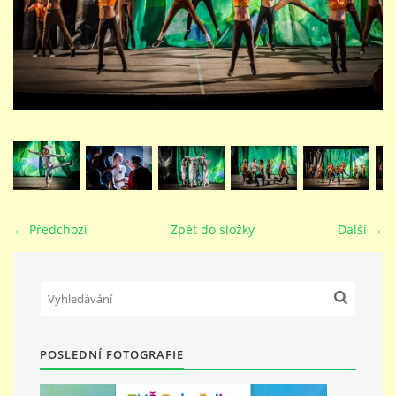
STUDIJNÍ OBORY
GALERIE
VIDEA - FILMOVÁ TVORBA
PEDAGOGICKÝ SBOR
← Předchozí
Zpět do složky
Další →
DOKUMENTY / KE STAŽENÍ
KURZY
POSLEDNÍ FOTOGRAFIE
KONTAKTY