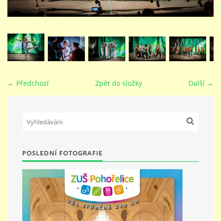
STUDIJNÍ OBORY
GALERIE
← Předchozí
Zpět do složky
Další →
VIDEA - FILMOVÁ TVORBA
PEDAGOGICKÝ SBOR
DOKUMENTY / KE STAŽENÍ
POSLEDNÍ FOTOGRAFIE
KURZY
KONTAKTY