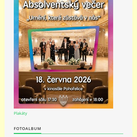
PŘÍMĚSTSKÝ TÁBOR
MISS VÝTVARNÝ MODEL
ZAMĚSTNÁNÍ
DOTACE
GDPR
Plakáty
ZUŠ Pohořelice
Školní 462
FOTOALBUM
Pohořelice