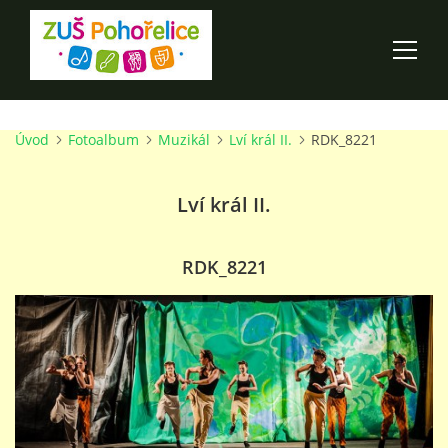
Úvod
Fotoalbum
Muzikál
Lví král II.
RDK_8221
ÚVOD
Lví král II.
100 LET ZUŠ POHOŘELICE
AKCE ŠKOLY
RDK_8221
O ŠKOLE
PRO RODIČE
TALENTOVÉ ZKOUŠKY