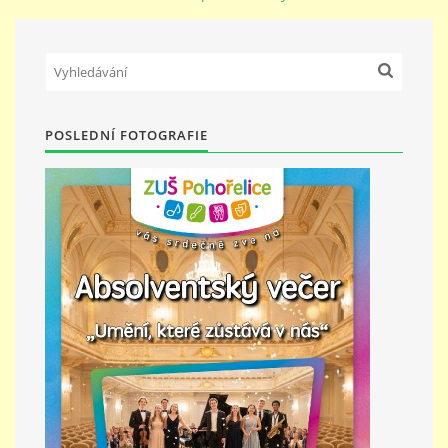
PŘÍMĚSTSKÝ TÁBOR
MISS VÝTVARNÝ MODEL
POSLEDNÍ FOTOGRAFIE
ZAMĚSTNÁNÍ
DOTACE
GDPR
ZUŠ Pohořelice
Školní 462
Pohořelice