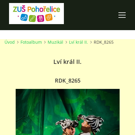
Úvod
Fotoalbum
Muzikál
Lví král II.
RDK_8265
ÚVOD
Lví král II.
100 LET ZUŠ POHOŘELICE
AKCE ŠKOLY
RDK_8265
O ŠKOLE
PRO RODIČE
TALENTOVÉ ZKOUŠKY