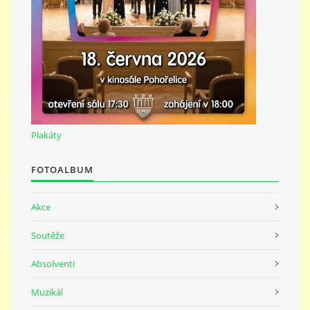
691 23
© 2026 eStránky.cz
|
Tisk
|
Nahoru ↑
Plakáty
FOTOALBUM
Akce
Soutěže
Absolventi
Muzikál