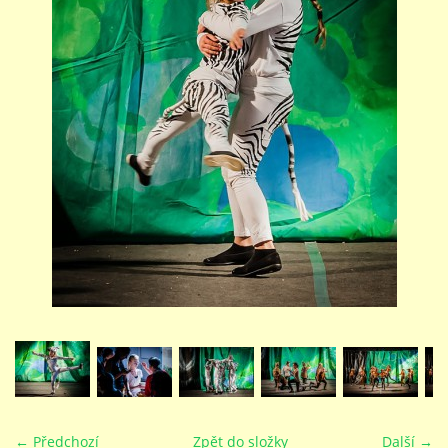
STUDIJNÍ OBORY
GALERIE
VIDEA - FILMOVÁ TVORBA
PEDAGOGICKÝ SBOR
DOKUMENTY / KE STAŽENÍ
KURZY
KONTAKTY
← Předchozí
Zpět do složky
Další →