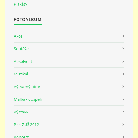
691 23
Plakáty
FOTOALBUM
© 2026 eStránky.cz
|
Tisk
|
Nahoru ↑
Akce
Soutěže
Absolventi
Muzikál
Výtvarný obor
Malba - dospělí
Výstavy
Ples ZUŠ 2012
Koncerty