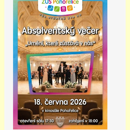
PŘÍMĚSTSKÝ TÁBOR
MISS VÝTVARNÝ MODEL
ZAMĚSTNÁNÍ
DOTACE
GDPR
ZUŠ Pohořelice
Školní 462
Pohořelice