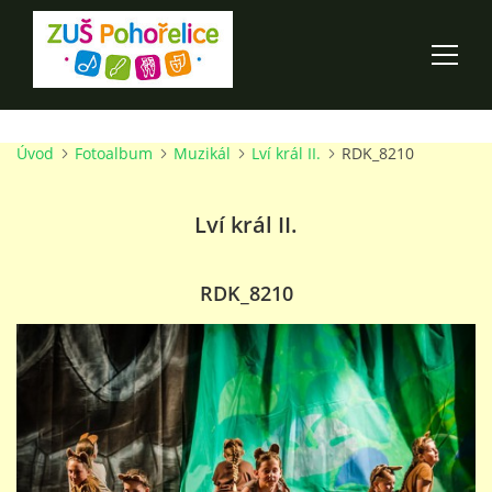
Úvod
Fotoalbum
Muzikál
Lví král II.
RDK_8210
ÚVOD
Lví král II.
100 LET ZUŠ POHOŘELICE
AKCE ŠKOLY
RDK_8210
O ŠKOLE
PRO RODIČE
TALENTOVÉ ZKOUŠKY