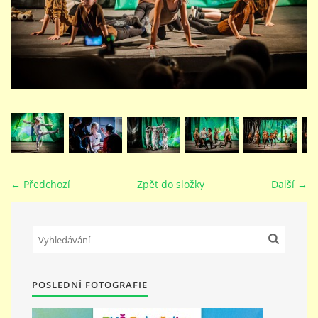
STUDIJNÍ OBORY
GALERIE
VIDEA - FILMOVÁ TVORBA
PEDAGOGICKÝ SBOR
← Předchozí
Zpět do složky
Další →
DOKUMENTY / KE STAŽENÍ
KURZY
POSLEDNÍ FOTOGRAFIE
KONTAKTY