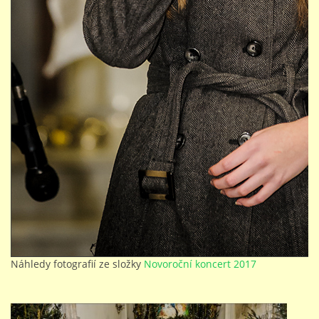
PŘÍMĚSTSKÝ TÁBOR
MISS VÝTVARNÝ MODEL
ZAMĚSTNÁNÍ
DOTACE
GDPR
Náhledy fotografií ze složky
Novoroční koncert 2017
ZUŠ Pohořelice
Školní 462
Pohořelice