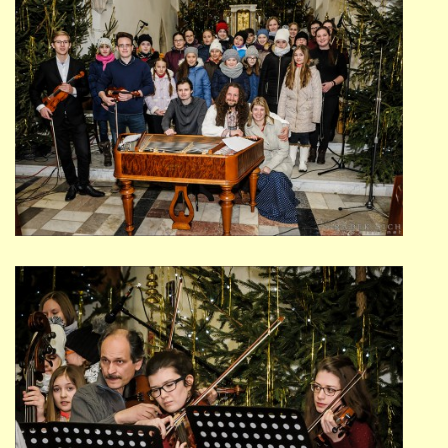
691 23
© 2026 eStránky.cz
|
Tisk
|
Nahoru ↑