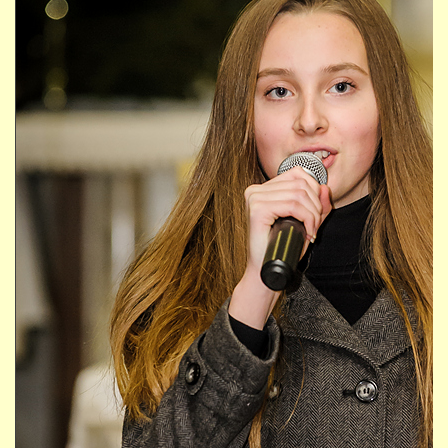
STUDIJNÍ OBORY
GALERIE
VIDEA - FILMOVÁ TVORBA
PEDAGOGICKÝ SBOR
DOKUMENTY / KE STAŽENÍ
KURZY
KONTAKTY