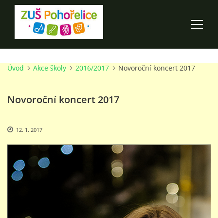
Úvod
Akce školy
2016/2017
Novoroční koncert 2017
ÚVOD
Novoroční koncert 2017
100 LET ZUŠ POHOŘELICE
AKCE ŠKOLY
12. 1. 2017
O ŠKOLE
PRO RODIČE
TALENTOVÉ ZKOUŠKY