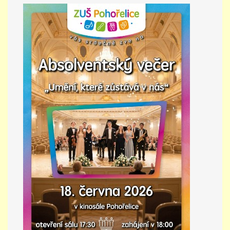
PŘÍMĚSTSKÝ TÁBOR
MISS VÝTVARNÝ MODEL
ZAMĚSTNÁNÍ
DOTACE
GDPR
ZUŠ Pohořelice
Školní 462
Pohořelice