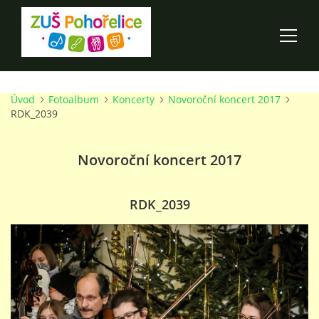
Úvod
Fotoalbum
Koncerty
Novoroční koncert 2017
ÚVOD
RDK_2039
100 LET ZUŠ POHOŘELICE
Novoroční koncert 2017
AKCE ŠKOLY
RDK_2039
O ŠKOLE
PRO RODIČE
TALENTOVÉ ZKOUŠKY