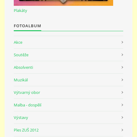
691 23
Plakáty
© 2026 eStránky.cz
|
Tisk
|
Nahoru ↑
FOTOALBUM
Akce
Soutěže
Absolventi
Muzikál
Výtvarný obor
Malba - dospělí
Výstavy
Ples ZUŠ 2012