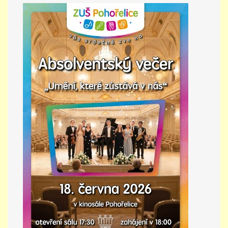
PŘÍMĚSTSKÝ TÁBOR
MISS VÝTVARNÝ MODEL
ZAMĚSTNÁNÍ
DOTACE
GDPR
ZUŠ Pohořelice
Školní 462
Pohořelice