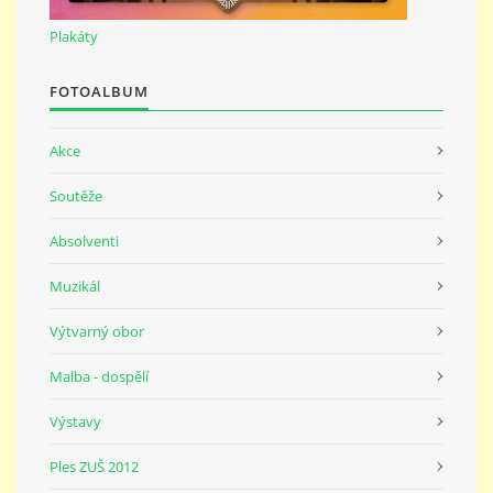
691 23
Plakáty
© 2026 eStránky.cz
|
Tisk
|
Nahoru ↑
FOTOALBUM
Akce
Soutěže
Absolventi
Muzikál
Výtvarný obor
Malba - dospělí
Výstavy
Ples ZUŠ 2012