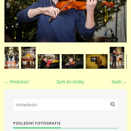
STUDIJNÍ OBORY
GALERIE
VIDEA - FILMOVÁ TVORBA
PEDAGOGICKÝ SBOR
← Předchozí
Zpět do složky
Další →
DOKUMENTY / KE STAŽENÍ
KURZY
POSLEDNÍ FOTOGRAFIE
KONTAKTY