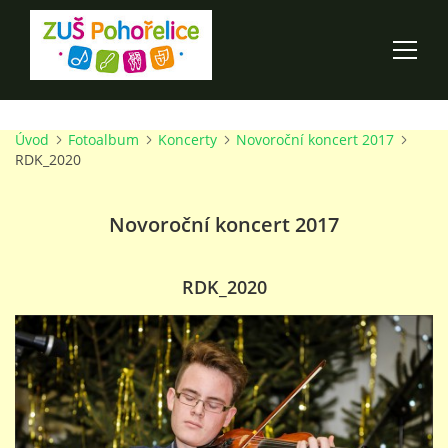
Úvod
Fotoalbum
Koncerty
Novoroční koncert 2017
ÚVOD
RDK_2020
100 LET ZUŠ POHOŘELICE
Novoroční koncert 2017
AKCE ŠKOLY
RDK_2020
O ŠKOLE
PRO RODIČE
TALENTOVÉ ZKOUŠKY