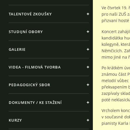
Ve čtvrtek 19. 
TALENTOVÉ ZKOUŠKY
pro naši ZUŠ z
přizvaní hosté
Koncert zaháji
STUDIJNÍ OBORY
kandidátka hu
kolegyně, kter
GALERIE
Němčicích. Za
mimo jiné na 
VIDEA - FILMOVÁ TVORBA
Po krátkém úvo
známou část Po
melodií vůbec 
PEDAGOGICKÝ SBOR
překvapením b
zazpívaly skla
poté neklasick
DOKUMENTY / KE STAŽENÍ
Vrcholem konce
v současné do
KURZY
pianisty Karla