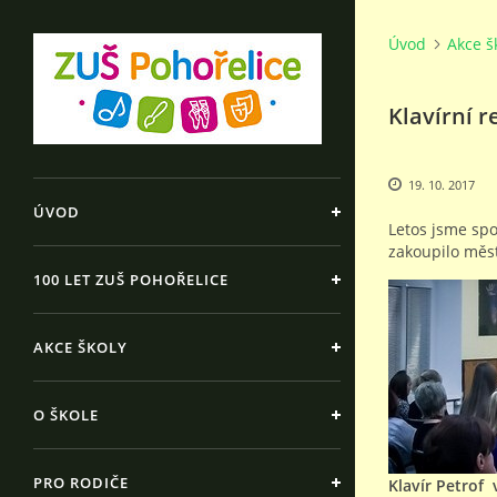
Úvod
Akce š
Klavírní r
19. 10. 2017
ÚVOD
Letos jsme spo
zakoupilo měst
100 LET ZUŠ POHOŘELICE
AKCE ŠKOLY
O ŠKOLE
PRO RODIČE
Klavír Petrof 