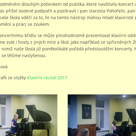
i odměněni dlouhým potleskem od publika, které navštívilo koncert 
nás přišel osobně podpořit a pozdravit i pan starosta Pohořelic, pan
 naše škola vděčí za to, že na tomto nástroji mohou mladí klavíristé
umění a práci se zvukem.
ncertnímu křídlu se může plnohodnotně prezentovat klavírní odděl
 zvát i hosty z jiných míst a škol, jako například ze spřízněných Z
 nimiž naše škola již poněkolikáté pořádá předstoutěžní koncerty
 se těšíme naslyšenou.
nová
afií ze složky
Klavírní recitál 2017