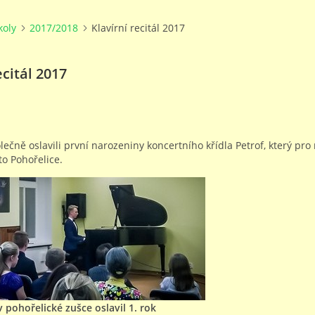
koly
2017/2018
Klavírní recitál 2017
ecitál 2017
lečně oslavili první narozeniny koncertního křídla Petrof, který pro
o Pohořelice.
v pohořelické zušce oslavil 1. rok