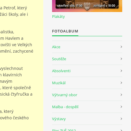
a Petrof, který
ci školy, ale i
Plakáty
FOTOALBUM
alistka,
em Havlem a
višti ve Velkých
Akce
 umění, zachycené
Soutěže
 vyslechnout
Absolventi
 klavírních
jímavým
Muzikál
, které společně
sická čtyřručka a
Výtvarný obor
Malba - dospělí
, který
kového českého
Výstavy
Ples ZUŠ 2012