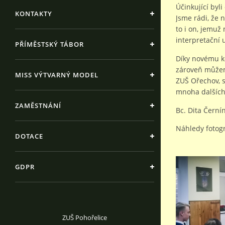
Účinkující byl
KONTAKTY
Jsme rádi, že 
to i on, jemuž
interpretační 
PŘÍMĚSTSKÝ TÁBOR
Díky novému ko
zároveň můžeme
MISS VÝTVARNÝ MODEL
ZUŠ Ořechov, s
mnoha dalších
ZAMĚSTNÁNÍ
Bc. Dita Černí
Náhledy fotogr
DOTACE
GDPR
ZUŠ Pohořelice