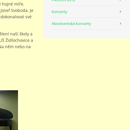
v hojné míře.
 Josef Svoboda. Je
Koncerty
 zdokonalovat své
Absolventské koncerty
ení naší školy a
UŠ Židlochovice a
. Na něm nebo na