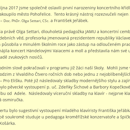
října 2017 jsme společně oslavili první narozeniny koncertního křídl
akoupilo město Pohořelice. Tento krásný nástroj rozezvučeli nejen žá
 –
a František Jeřábek.
Doc. PhDr. Olga Settari, CSc.
la právě Olga Settari, dlouholetá pedagožka JAMU a koncertní cemb
debních věd, profesorka jmenovaná prezidentem republiky Václav
á působila v minulém školním roce jako zástup na odloučeném praco
hájila koncert Händelovými Vaiacemi a moll a představila nám své
řadě zvukových nosičů.
dním slově pokračovali v programu již žáci naší školy. Mohli jsme
dzim z Vivaldiho Čtvero ročních dob nebo jednu z nejoblíbenějších
– Pro Elišku. Poté již následovaly skladby modernějšího stylu a za
ylo pěvecké vystoupení p. uč. Zdeňky Šichové a Barbory Kopečkové
dbu od Adele. Následovaly víceruční skladby na klavír - nejprve kla
á osmiručka.
rtu bylo sugestivní vystoupení mladého klavíristy Františka Jeřábka
bě soukromě studuje u pedagoga kroměřížské konzervatoře a špič
 Košárka.