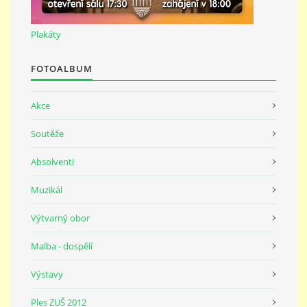
691 23
Plakáty
© 2026 eStránky.cz
|
Tisk
|
Nahoru ↑
FOTOALBUM
Akce
Soutěže
Absolventi
Muzikál
Výtvarný obor
Malba - dospělí
Výstavy
Ples ZUŠ 2012