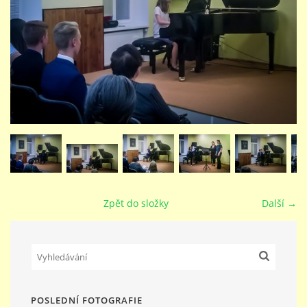
STUDIJNÍ OBORY
GALERIE
VIDEA - FILMOVÁ TVORBA
PEDAGOGICKÝ SBOR
Zpět do složky
Další →
DOKUMENTY / KE STAŽENÍ
KURZY
KONTAKTY
POSLEDNÍ FOTOGRAFIE