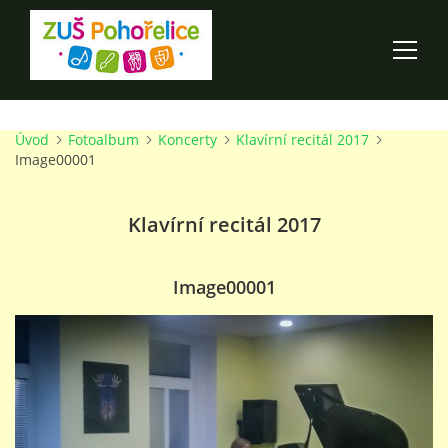
Úvod
Fotoalbum
Koncerty
Klavírní recitál 2017
ÚVOD
Image00001
100 LET ZUŠ POHOŘELICE
Klavírní recitál 2017
AKCE ŠKOLY
Image00001
O ŠKOLE
PRO RODIČE
TALENTOVÉ ZKOUŠKY