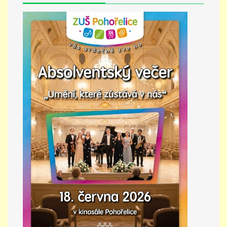
PŘÍMĚSTSKÝ TÁBOR
MISS VÝTVARNÝ MODEL
ZAMĚSTNÁNÍ
DOTACE
GDPR
ZUŠ Pohořelice
Školní 462
Pohořelice