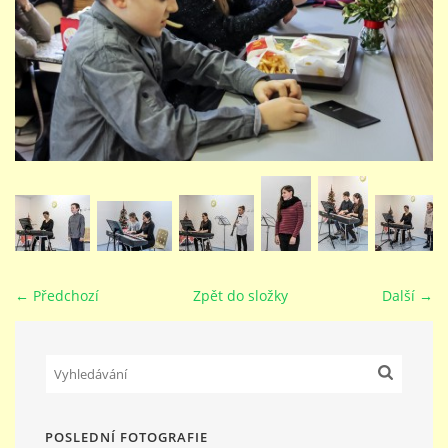
STUDIJNÍ OBORY
GALERIE
VIDEA - FILMOVÁ TVORBA
PEDAGOGICKÝ SBOR
← Předchozí
Zpět do složky
Další →
DOKUMENTY / KE STAŽENÍ
KURZY
KONTAKTY
POSLEDNÍ FOTOGRAFIE