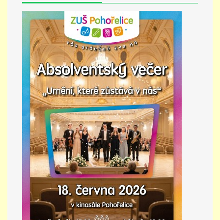
PŘÍMĚSTSKÝ TÁBOR
MISS VÝTVARNÝ MODEL
ZAMĚSTNÁNÍ
DOTACE
GDPR
ZUŠ Pohořelice
Školní 462
Pohořelice