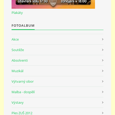
691 23
Plakáty
© 2026 eStránky.cz
|
Tisk
|
Nahoru ↑
FOTOALBUM
Akce
Soutěže
Absolventi
Muzikál
Výtvarný obor
Malba - dospělí
Výstavy
Ples ZUŠ 2012