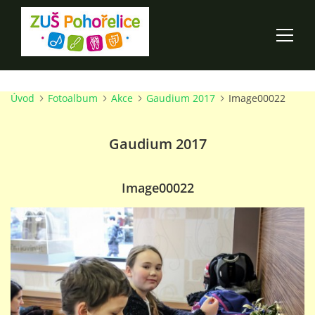
Úvod
Fotoalbum
Akce
Gaudium 2017
Image00022
ÚVOD
Gaudium 2017
100 LET ZUŠ POHOŘELICE
AKCE ŠKOLY
Image00022
O ŠKOLE
PRO RODIČE
TALENTOVÉ ZKOUŠKY