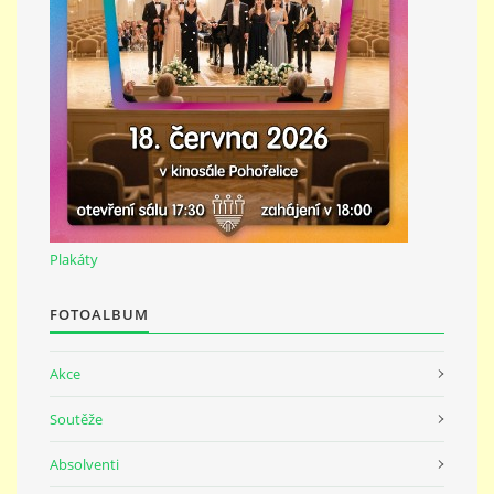
691 23
© 2026 eStránky.cz
|
Tisk
|
Nahoru ↑
Plakáty
FOTOALBUM
Akce
Soutěže
Absolventi