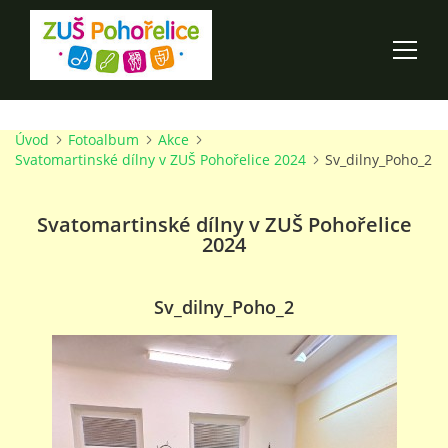
Úvod
Fotoalbum
Akce
ÚVOD
Svatomartinské dílny v ZUŠ Pohořelice 2024
Sv_dilny_Poho_2
100 LET ZUŠ POHOŘELICE
Svatomartinské dílny v ZUŠ Pohořelice
2024
AKCE ŠKOLY
Sv_dilny_Poho_2
O ŠKOLE
PRO RODIČE
TALENTOVÉ ZKOUŠKY