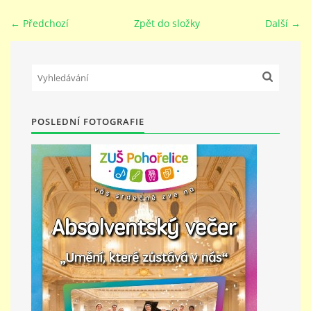
← Předchozí
Zpět do složky
Další →
PŘÍMĚSTSKÝ TÁBOR
MISS VÝTVARNÝ MODEL
ZAMĚSTNÁNÍ
POSLEDNÍ FOTOGRAFIE
DOTACE
GDPR
ZUŠ Pohořelice
Školní 462
Pohořelice