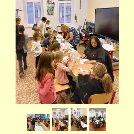
STUDIJNÍ OBORY
GALERIE
VIDEA - FILMOVÁ TVORBA
PEDAGOGICKÝ SBOR
DOKUMENTY / KE STAŽENÍ
KURZY
KONTAKTY